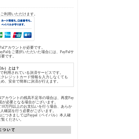
済をご利用いただけます。
yPalアカウントが必要です。
yPalをご選択いただいた場合には、PayPalサ
必要です。
イパル）とは？
世界中で利用されている決済サービスです。
にクレジットカード情報を入力しなくても
ため、安全で簡単に決済が行えます。
Palアカウントの残高不足等の場合は、再度Pay
承認が必要となる場合がございます。
通じて10万円以上のお支払いを行う場合、あらか
にて本人確認を行う必要がございます。
につきましてはPaypal（ペイパル）本人確
ご覧ください。