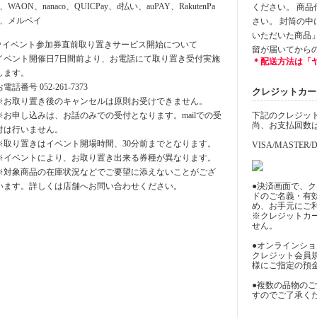
y、WAON、nanaco、QUICPay、d払い、auPAY、RakutenPa
ください。 商
y、メルペイ
さい。 封筒の
いただいた商品
⚪︎イベント参加券直前取り置きサービス開始について
留が届いてから
イベント開催日7日間前より、お電話にて取り置き受付実施
＊配送方法は「
します。
お電話番号 052-261-7373
クレジットカード決
※お取り置き後のキャンセルは原則お受けできません。
※お申し込みは、お話のみでの受付となります。mailでの受
下記のクレジッ
尚、お支払回数
付は行いません。
※取り置きはイベント開場時間、30分前までとなります。
VISA/MASTER/D
※イベントにより、お取り置き出来る券種が異なります。
※対象商品の在庫状況などでご要望に添えないことがござ
います。詳しくは店舗へお問い合わせください。
●決済画面で、
ドのご名義・有
め、お手元にご
※クレジットカ
せん。
●オンラインシ
クレジット会員
様にご指定の預
●複数の品物の
すのでご了承く