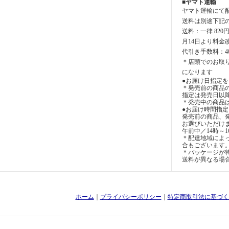
■ヤマト運輸
ヤマト運輸にて
送料は別途下記
送料：一律 820
月14日より料金
代引き手数料：4
＊店頭でのお取
になります
●お届け日指定を
＊発売前の商品
指定は発売日以
＊発売中の商品
●お届け時間指
発売前の商品、
お選びいただけ
午前中／14時～1
＊配達地域によ
合もございます
＊パッケージが特
送料が異なる場
ホーム
｜
プライバシーポリシー
｜
特定商取引法に基づく