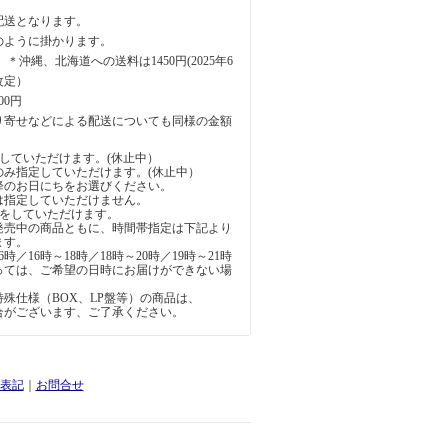
配送となります。
のように掛かります。
円 ＊沖縄、北海道への送料は1450円(2025年6
改定）
00円
り寄せなどによる配送についても同様の金額
していただけます。(休止中）
のみ指定していただけます。(休止中）
降のお日にちをお選びください。
は指定していただけません。
定をしていただけます。
発売中の商品ともに、時間帯指定は下記より
ます。
6時／16時～18時／18時～20時／19時～21時
っては、ご希望の日時にお届けができない場
。
殊仕様（BOX、LP盤等）の商品は、
合がございます、ご了承ください。
表記
｜
お問合せ