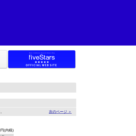
す。
次のページ ＞
9円(内税)