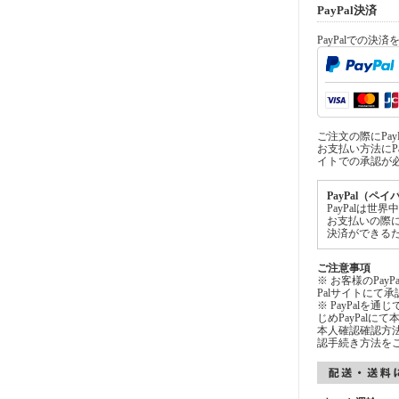
PayPal決済
PayPalでの決
ご注文の際にPa
お支払い方法にPa
イトでの承認が
PayPal（ペ
PayPalは
お支払いの際
決済ができる
ご注意事項
※ お客様のPay
Palサイトにて
※ PayPalを
じめPayPal
本人確認確認方法
認手続き方法を