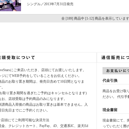
シングル／2013年7月31日発売
全 [189] 商品中 [1-12] 商品を表示していま
fiveStarsにご来店いただき、店頭にてお渡しいたします。
レジにてWEB予約をしていることをお伝えください。
代金引換
商品のお取り置き期間は、発売日含めて10日間となりま
す。
商品をお受け取
(お取り置き期間を過ぎたご予約はキャンセルとなります)
ださい。 代引手
なお、店頭受取は予約商品のみになります。
新譜商品入荷後の商品はお取り置きは基本できません。入
現金書留
荷日先日までにご予約ください。
⚪︎店頭にてご利用可能な決済方法
現金書留にて、先に
現金、クレジットカート、PayPay、iD、交通系IC、楽天Ed
っていただく際