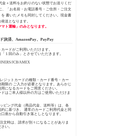
品代金＋送料をお釣りのない状態でお送りくだ
中に、「お名前・お電話番号・ご住所・ご注文
」を 書いたメモも同封してください。現金書
の発送となります。
ヤマト運輸」のみとなります。
済、AmazonPay、PayPay
トカードがご利用いただけます。
は「１回のみ」とさせていただきます。
INERS/JCB/AMEX
クレジットカードの種類・カード番号・カー
効期限の ご入力が必要となります。あらかじ
利用になるカードをご用意ください。
ードはご本人様以外の方はご使用いただけま
ョッピング代金（商品代金、送料等）は、各
規約に基づき、 通常のカードご利用代金と同
金口座から自動引き落としとなります。
ご注文時は、請求が別々になることがありま
ださい。