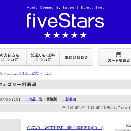
ム
アーティスト｜か行
[ く ]
＞
＞
[並び順を変更]
・商品一覧
・価格順
・新着順
全 [189] 商品中 [1-12] 商品を表示していま
50
CLOWD「ANTITHESE」期間生産限定盤(CD1曲)