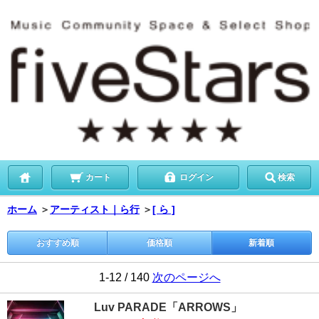
カート
ログイン
検索
ホーム
＞
アーティスト｜ら行
＞
[ ら ]
おすすめ順
価格順
新着順
1-12 / 140
次のページへ
Luv PARADE「ARROWS」