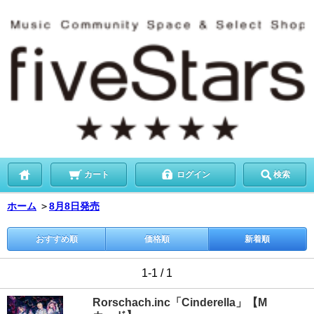
カート
ログイン
検索
ホーム
＞
8月8日発売
おすすめ順
価格順
新着順
1-1 / 1
Rorschach.inc「Cinderella」【M