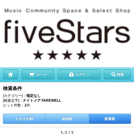
カート
ログイン
検索
検索条件
[カテゴリー]：
指定なし
[検索文字]：
ナイトメア FAREWELL
ヒット件数：
2
件
おすすめ順
価格順
新着順
1-2 / 2