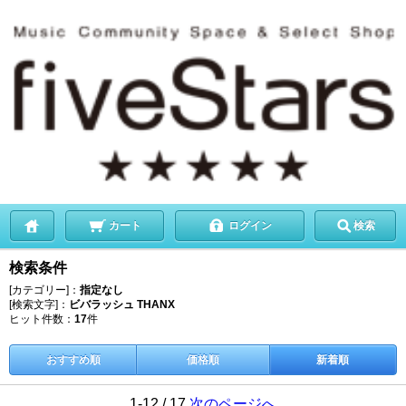
カート
ログイン
検索
検索条件
[カテゴリー]：
指定なし
[検索文字]：
ビバラッシュ THANX
ヒット件数：
17
件
おすすめ順
価格順
新着順
1-12 / 17
次のページへ