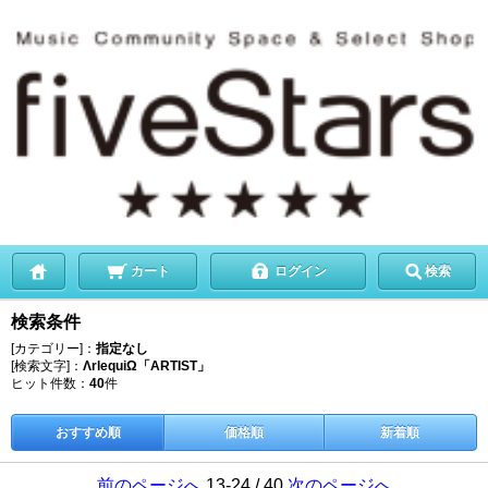
カート
ログイン
検索
検索条件
[カテゴリー]：
指定なし
[検索文字]：
ΛrlequiΩ「ARTIST」
ヒット件数：
40
件
おすすめ順
価格順
新着順
前のページへ
13-24 / 40
次のページへ