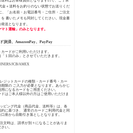
の送料はお客様負担となりますので、ご了承
品代金＋送料をお釣りのない状態でお送りくだ
中に、「お名前・お電話番号・ご住所・ご注文
」を 書いたメモも同封してください。現金書
の発送となります。
ヤマト運輸」のみとなります。
済、AmazonPay、PayPay
トカードがご利用いただけます。
は「１回のみ」とさせていただきます。
INERS/JCB/AMEX
クレジットカードの種類・カード番号・カー
効期限の ご入力が必要となります。あらかじ
利用になるカードをご用意ください。
ードはご本人様以外の方はご使用いただけま
ョッピング代金（商品代金、送料等）は、各
規約に基づき、 通常のカードご利用代金と同
金口座から自動引き落としとなります。
ご注文時は、請求が別々になることがありま
ださい。