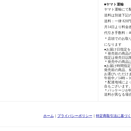
■ヤマト運輸
ヤマト運輸にて
送料は別途下記
送料：一律 820
月14日より料金
代引き手数料：4
＊店頭でのお取
になります
●お届け日指定を
＊発売前の商品
指定は発売日以
＊発売中の商品
●お届け時間指
発売前の商品、
お選びいただけ
午前中／14時～1
＊配達地域によ
合もございます
＊パッケージが特
送料が異なる場
ホーム
｜
プライバシーポリシー
｜
特定商取引法に基づく