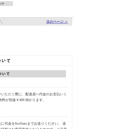
れ中
す。
次のページ ＞
りいただく際に、配達員へ代金のお支払いく
数料が別途￥400 掛かります。
代金をfiveStarsまでお送りください。 送