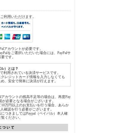
済をご利用いただけます。
yPalアカウントが必要です。
yPalをご選択いただいた場合には、PayPalサ
必要です。
イパル）とは？
世界中で利用されている決済サービスです。
にクレジットカード情報を入力しなくても
ため、安全で簡単に決済が行えます。
Palアカウントの残高不足等の場合は、再度Pay
承認が必要となる場合がございます。
通じて10万円以上のお支払いを行う場合、あらか
にて本人確認を行う必要がございます。
につきましてはPaypal（ペイパル）本人確
ご覧ください。