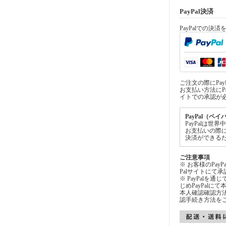
PayPal決済
PayPalでの決
ご注文の際にPa
お支払い方法にPa
イトでの承認が
PayPal（ペ
PayPalは
お支払いの際
決済ができる
ご注意事項
※ お客様のPay
Palサイトにて
※ PayPalを
じめPayPal
本人確認確認方法
認手続き方法を