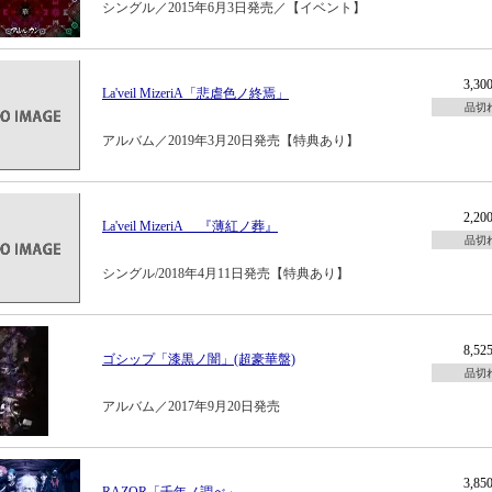
シングル／2015年6月3日発売／【イベント】
3,3
La'veil MizeriA「悲虐色ノ終焉」
品切
アルバム／2019年3月20日発売【特典あり】
2,2
La'veil MizeriA 『薄紅ノ葬』
品切
シングル/2018年4月11日発売【特典あり】
8,5
ゴシップ「漆黒ノ闇」(超豪華盤)
品切
アルバム／2017年9月20日発売
3,8