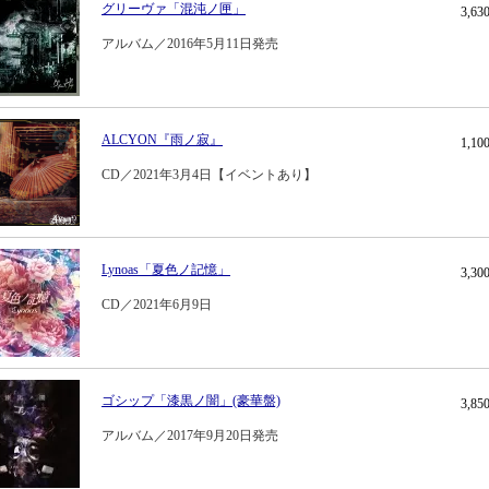
グリーヴァ「混沌ノ匣」
3,6
アルバム／2016年5月11日発売
ALCYON『雨ノ寂』
1,1
CD／2021年3月4日【イベントあり】
Lynoas「夏色ノ記憶」
3,3
CD／2021年6月9日
ゴシップ「漆黒ノ闇」(豪華盤)
3,8
アルバム／2017年9月20日発売