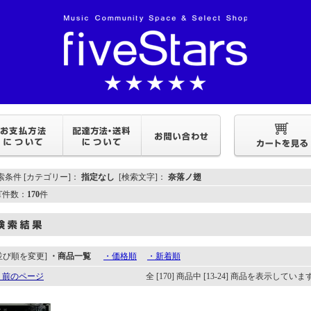
索条件 [カテゴリー]：
指定なし
[検索文字]：
奈落ノ翅
IT件数：
170
件
並び順を変更]
・商品一覧
・価格順
・新着順
 前のページ
全 [170] 商品中 [13-24] 商品を表示していま