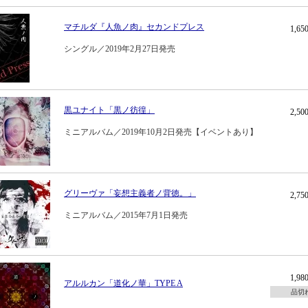
マチルダ『人魚ノ肉』セカンドプレス
1,6
シングル／2019年2月27日発売
黒ユナイト「黒ノ彷徨」
2,5
ミニアルバム／2019年10月2日発売【イベントあり】
グリーヴァ「妄想主義者ノ背徳。」
2,7
ミニアルバム／2015年7月1日発売
1,9
アルルカン「道化ノ華」TYPE A
品切