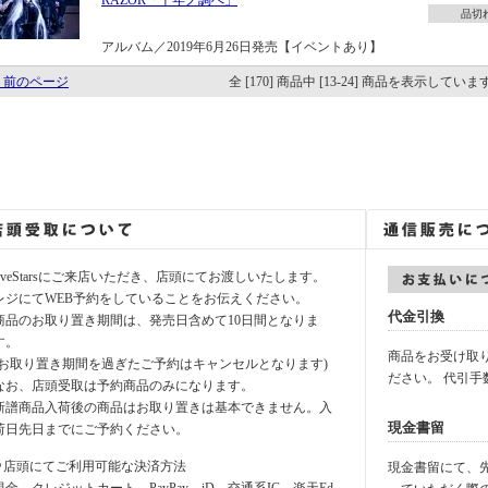
RAZOR「千年ノ調べ」
品切
アルバム／2019年6月26日発売【イベントあり】
 前のページ
全 [170] 商品中 [13-24] 商品を表示していま
fiveStarsにご来店いただき、店頭にてお渡しいたします。
レジにてWEB予約をしていることをお伝えください。
代金引換
商品のお取り置き期間は、発売日含めて10日間となりま
す。
商品をお受け取
(お取り置き期間を過ぎたご予約はキャンセルとなります)
ださい。 代引手
なお、店頭受取は予約商品のみになります。
新譜商品入荷後の商品はお取り置きは基本できません。入
現金書留
荷日先日までにご予約ください。
⚪︎店頭にてご利用可能な決済方法
現金書留にて、先に