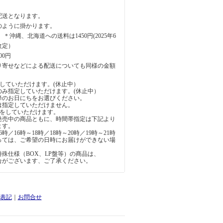
配送となります。
のように掛かります。
円 ＊沖縄、北海道への送料は1450円(2025年6
改定）
00円
り寄せなどによる配送についても同様の金額
していただけます。(休止中）
のみ指定していただけます。(休止中）
降のお日にちをお選びください。
は指定していただけません。
定をしていただけます。
発売中の商品ともに、時間帯指定は下記より
ます。
6時／16時～18時／18時～20時／19時～21時
っては、ご希望の日時にお届けができない場
。
殊仕様（BOX、LP盤等）の商品は、
合がございます、ご了承ください。
表記
｜
お問合せ