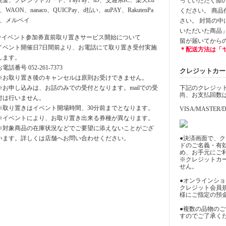
現金、クレジットカート、PayPay、iD、交通系IC、楽天Ed
っていただく際
y、WAON、nanaco、QUICPay、d払い、auPAY、RakutenPa
ください。 商
y、メルペイ
さい。 封筒の
いただいた商品
⚪︎イベント参加券直前取り置きサービス開始について
留が届いてから
イベント開催日7日間前より、お電話にて取り置き受付実施
＊配送方法は「
します。
お電話番号 052-261-7373
クレジットカード決
※お取り置き後のキャンセルは原則お受けできません。
※お申し込みは、お話のみでの受付となります。mailでの受
下記のクレジッ
尚、お支払回数
付は行いません。
※取り置きはイベント開場時間、30分前までとなります。
VISA/MASTER/D
※イベントにより、お取り置き出来る券種が異なります。
※対象商品の在庫状況などでご要望に添えないことがござ
います。詳しくは店舗へお問い合わせください。
●決済画面で、
ドのご名義・有
め、お手元にご
※クレジットカ
せん。
●オンラインシ
クレジット会員
様にご指定の預
●複数の品物の
すのでご了承く