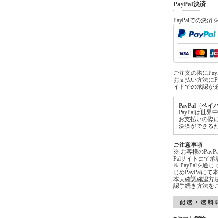
PayPal決済
PayPalでの決
ご注文の際にPa
お支払い方法にPa
イトでの承認が
PayPal（ペ
PayPalは
お支払いの際
決済ができる
ご注意事項
※ お客様のPay
Palサイトにて
※ PayPalを
じめPayPal
本人確認確認方法
認手続き方法を