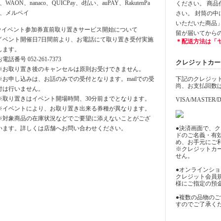
y、WAON、nanaco、QUICPay、d払い、auPAY、RakutenPa
ください。 商
y、メルペイ
さい。 封筒の
いただいた商品
⚪︎イベント参加券直前取り置きサービス開始について
留が届いてから
イベント開催日7日間前より、お電話にて取り置き受付実施
＊配送方法は「
します。
お電話番号 052-261-7373
クレジットカード決
※お取り置き後のキャンセルは原則お受けできません。
※お申し込みは、お話のみでの受付となります。mailでの受
下記のクレジッ
尚、お支払回数
付は行いません。
※取り置きはイベント開場時間、30分前までとなります。
VISA/MASTER/D
※イベントにより、お取り置き出来る券種が異なります。
※対象商品の在庫状況などでご要望に添えないことがござ
います。詳しくは店舗へお問い合わせください。
●決済画面で、
ドのご名義・有
め、お手元にご
※クレジットカ
せん。
●オンラインシ
クレジット会員
様にご指定の預
●複数の品物の
すのでご了承く