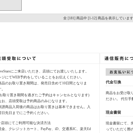
全 [181] 商品中 [1-12] 商品を表示していま
fiveStarsにご来店いただき、店頭にてお渡しいたします。
レジにてWEB予約をしていることをお伝えください。
代金引換
商品のお取り置き期間は、発売日含めて10日間となりま
す。
商品をお受け取
(お取り置き期間を過ぎたご予約はキャンセルとなります)
ださい。 代引手
なお、店頭受取は予約商品のみになります。
新譜商品入荷後の商品はお取り置きは基本できません。入
現金書留
荷日先日までにご予約ください。
⚪︎店頭にてご利用可能な決済方法
現金書留にて、先に
現金、クレジットカート、PayPay、iD、交通系IC、楽天Ed
っていただく際