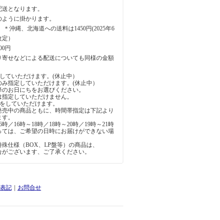
配送となります。
のように掛かります。
円 ＊沖縄、北海道への送料は1450円(2025年6
改定）
00円
り寄せなどによる配送についても同様の金額
していただけます。(休止中）
のみ指定していただけます。(休止中）
降のお日にちをお選びください。
は指定していただけません。
定をしていただけます。
発売中の商品ともに、時間帯指定は下記より
ます。
6時／16時～18時／18時～20時／19時～21時
っては、ご希望の日時にお届けができない場
。
殊仕様（BOX、LP盤等）の商品は、
合がございます、ご了承ください。
表記
｜
お問合せ