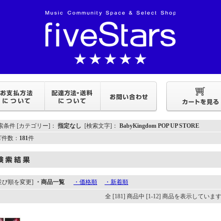
索条件 [カテゴリー]：
指定なし
[検索文字]：
BabyKingdom POP UP STORE
IT件数：
181
件
並び順を変更]
・商品一覧
・価格順
・新着順
全 [181] 商品中 [1-12] 商品を表示していま