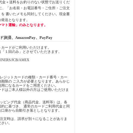
品代金＋送料をお釣りのない状態でお送りくだ
中に、「お名前・お電話番号・ご住所・ご注文
」を 書いたメモも同封してください。現金書
の発送となります。
ヤマト運輸」のみとなります。
済、AmazonPay、PayPay
トカードがご利用いただけます。
は「１回のみ」とさせていただきます。
INERS/JCB/AMEX
クレジットカードの種類・カード番号・カー
効期限の ご入力が必要となります。あらかじ
利用になるカードをご用意ください。
ードはご本人様以外の方はご使用いただけま
ョッピング代金（商品代金、送料等）は、各
規約に基づき、 通常のカードご利用代金と同
金口座から自動引き落としとなります。
ご注文時は、請求が別々になることがありま
ださい。