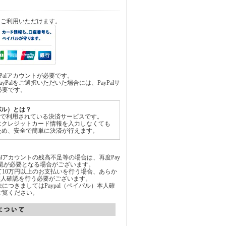
済をご利用いただけます。
yPalアカウントが必要です。
yPalをご選択いただいた場合には、PayPalサ
必要です。
イパル）とは？
世界中で利用されている決済サービスです。
にクレジットカード情報を入力しなくても
ため、安全で簡単に決済が行えます。
Palアカウントの残高不足等の場合は、再度Pay
承認が必要となる場合がございます。
通じて10万円以上のお支払いを行う場合、あらか
にて本人確認を行う必要がございます。
につきましてはPaypal（ペイパル）本人確
ご覧ください。