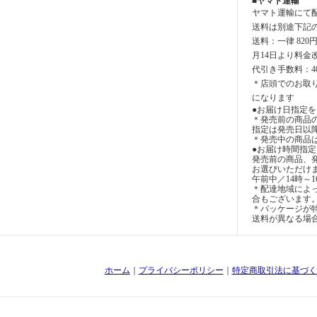
■ヤマト運輸
ヤマト運輸にて
送料は別途下記
送料：一律 820
月14日より料金
代引き手数料：4
＊店頭でのお取
になります
●お届け日指定を
＊発売前の商品
指定は発売日以
＊発売中の商品
●お届け時間指
発売前の商品、
お選びいただけ
午前中／14時～1
＊配達地域によ
合もございます
＊パッケージが特
送料が異なる場
ホーム
｜
プライバシーポリシー
｜
特定商取引法に基づく