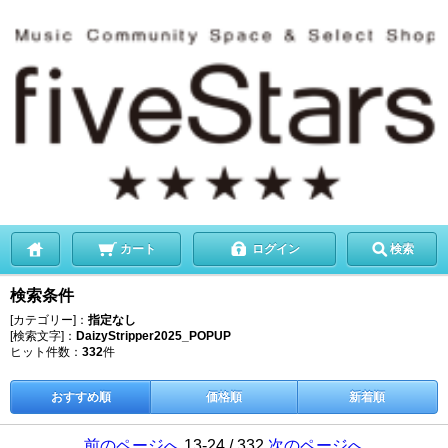
カート
ログイン
検索
検索条件
[カテゴリー]：
指定なし
[検索文字]：
DaizyStripper2025_POPUP
ヒット件数：
332
件
おすすめ順
価格順
新着順
前のページへ
13-24 / 332
次のページへ