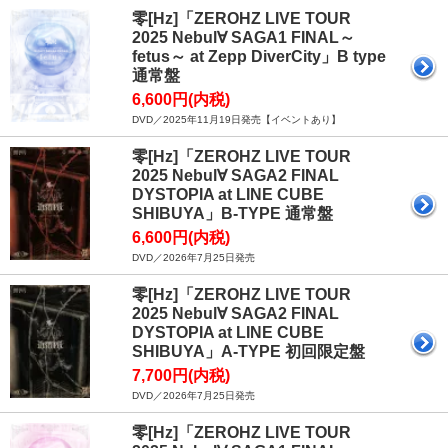
零[Hz]「ZEROHZ LIVE TOUR
2025 Nebul∀ SAGA1 FINAL～
fetus～ at Zepp DiverCity」B type
通常盤
6,600円(内税)
DVD／2025年11月19日発売【イベントあり】
零[Hz]「ZEROHZ LIVE TOUR
2025 Nebul∀ SAGA2 FINAL
DYSTOPIA at LINE CUBE
SHIBUYA」B-TYPE 通常盤
6,600円(内税)
DVD／2026年7月25日発売
零[Hz]「ZEROHZ LIVE TOUR
2025 Nebul∀ SAGA2 FINAL
DYSTOPIA at LINE CUBE
SHIBUYA」A-TYPE 初回限定盤
7,700円(内税)
DVD／2026年7月25日発売
零[Hz]「ZEROHZ LIVE TOUR