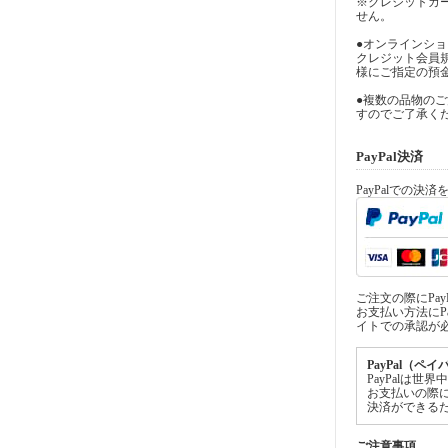
※クレジットカ
せん。
●オンラインシ
クレジット会員
様にご指定の預
●複数の品物の
すのでご了承く
PayPal決済
PayPalでの決
ご注文の際にPa
お支払い方法にPa
イトでの承認が
PayPal（ペ
PayPalは
お支払いの際
決済ができる
ご注意事項