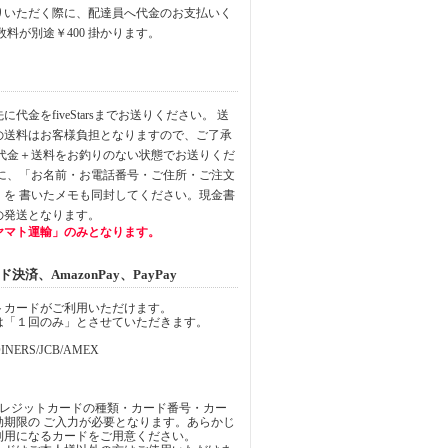
りいただく際に、配達員へ代金のお支払いく
数料が別途￥400 掛かります。
代金をfiveStarsまでお送りください。 送
の送料はお客様負担となりますので、ご了承
品代金＋送料をお釣りのない状態でお送りくだ
中に、「お名前・お電話番号・ご住所・ご注文
」を 書いたメモも同封してください。現金書
の発送となります。
ヤマト運輸」のみとなります。
済、AmazonPay、PayPay
トカードがご利用いただけます。
は「１回のみ」とさせていただきます。
INERS/JCB/AMEX
クレジットカードの種類・カード番号・カー
効期限の ご入力が必要となります。あらかじ
利用になるカードをご用意ください。