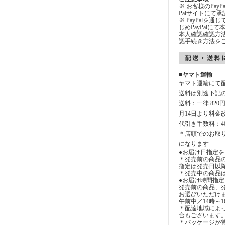
※ お客様のPay
Palサイトにて
※ PayPalを
じめPayPal
本人確認確認方法
認手続き方法を
■ヤマト運輸
ヤマト運輸にて
送料は別途下記
送料：一律 820
月14日より料金
代引き手数料：4
＊店頭でのお取
になります
●お届け日指定を
＊発売前の商品
指定は発売日以
＊発売中の商品
●お届け時間指
発売前の商品、
お選びいただけ
午前中／14時～1
＊配達地域によ
合もございます
＊パッケージが特