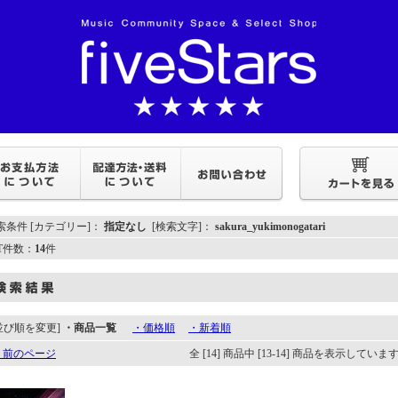
索条件 [カテゴリー]：
指定なし
[検索文字]：
sakura_yukimonogatari
IT件数：
14
件
並び順を変更]
・商品一覧
・価格順
・新着順
 前のページ
全 [14] 商品中 [13-14] 商品を表示していま