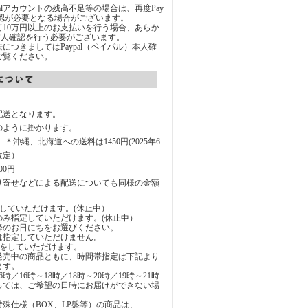
Palアカウントの残高不足等の場合は、再度Pay
承認が必要となる場合がございます。
通じて10万円以上のお支払いを行う場合、あらか
にて本人確認を行う必要がございます。
につきましてはPaypal（ペイパル）本人確
ご覧ください。
配送となります。
のように掛かります。
円 ＊沖縄、北海道への送料は1450円(2025年6
改定）
00円
り寄せなどによる配送についても同様の金額
していただけます。(休止中）
のみ指定していただけます。(休止中）
降のお日にちをお選びください。
は指定していただけません。
定をしていただけます。
発売中の商品ともに、時間帯指定は下記より
ます。
6時／16時～18時／18時～20時／19時～21時
っては、ご希望の日時にお届けができない場
。
殊仕様（BOX、LP盤等）の商品は、