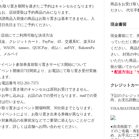
す。
商品をお受け取
(お取り置き期間を過ぎたご予約はキャンセルとなります)
ださい。 代引手
なお、店頭受取は予約商品のみになります。
新譜商品入荷後の商品はお取り置きは基本できません。入
現金書留
荷日先日までにご予約ください。
⚪︎店頭にてご利用可能な決済方法
現金書留にて、先に
現金、クレジットカート、PayPay、iD、交通系IC、楽天Ed
っていただく際
y、WAON、nanaco、QUICPay、d払い、auPAY、RakutenPa
ください。 商
y、メルペイ
さい。 封筒の
いただいた商品
⚪︎イベント参加券直前取り置きサービス開始について
留が届いてから
イベント開催日7日間前より、お電話にて取り置き受付実施
＊配送方法は「
します。
お電話番号 052-261-7373
クレジットカード決
※お取り置き後のキャンセルは原則お受けできません。
※お申し込みは、お話のみでの受付となります。mailでの受
下記のクレジッ
尚、お支払回数
付は行いません。
※取り置きはイベント開場時間、30分前までとなります。
VISA/MASTER/D
※イベントにより、お取り置き出来る券種が異なります。
※対象商品の在庫状況などでご要望に添えないことがござ
います。詳しくは店舗へお問い合わせください。
●決済画面で、
ドのご名義・有
め、お手元にご