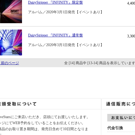
DaizyStripper 『INFINITY』限定盤
4,4
アルバム／2020年3月1日発売【イベントあり】
DaizyStripper 『INFINITY』通常盤
3,3
アルバム／2020年3月1日発売【イベントあり】
 前のページ
全 [14] 商品中 [13-14] 商品を表示していま
fiveStarsにご来店いただき、店頭にてお渡しいたします。
レジにてWEB予約をしていることをお伝えください。
代金引換
商品のお取り置き期間は、発売日含めて10日間となりま