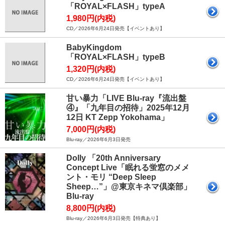
「ROYAL×FLASH」typeA
1,980円(内税)
CD／2026年6月24日発売【イベントあり】
BabyKingdom
「ROYAL×FLASH」typeB
1,320円(内税)
CD／2026年6月24日発売【イベントあり】
甘い暴力「LIVE Blu-ray『流出盤
④』「九年目の招待」2025年12月
12日 KT Zepp Yokohama」
7,000円(内税)
Blu-ray／2026年6月3日発売
Dolly 「20th Anniversary
Concept Live「眠れる蛍窓のメメ
ント・モリ “Deep Sleep
Sheep…”」@東京キネマ倶楽部」
Blu-ray
8,800円(内税)
Blu-ray／2026年6月3日発売【特典あり】