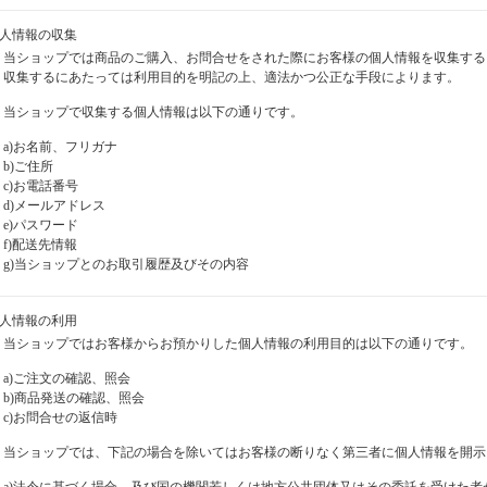
個人情報の収集
当ショップでは商品のご購入、お問合せをされた際にお客様の個人情報を収集する
収集するにあたっては利用目的を明記の上、適法かつ公正な手段によります。
当ショップで収集する個人情報は以下の通りです。
a)お名前、フリガナ
b)ご住所
c)お電話番号
d)メールアドレス
e)パスワード
f)配送先情報
g)当ショップとのお取引履歴及びその内容
個人情報の利用
当ショップではお客様からお預かりした個人情報の利用目的は以下の通りです。
a)ご注文の確認、照会
b)商品発送の確認、照会
c)お問合せの返信時
当ショップでは、下記の場合を除いてはお客様の断りなく第三者に個人情報を開示