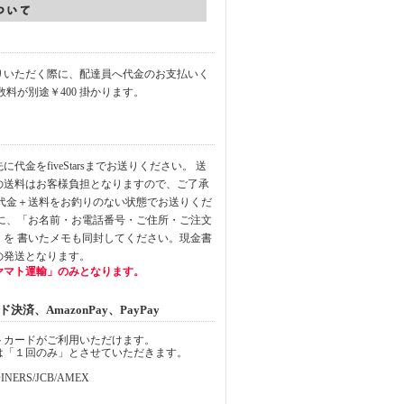
りいただく際に、配達員へ代金のお支払いく
数料が別途￥400 掛かります。
代金をfiveStarsまでお送りください。 送
の送料はお客様負担となりますので、ご了承
品代金＋送料をお釣りのない状態でお送りくだ
中に、「お名前・お電話番号・ご住所・ご注文
」を 書いたメモも同封してください。現金書
の発送となります。
ヤマト運輸」のみとなります。
済、AmazonPay、PayPay
トカードがご利用いただけます。
は「１回のみ」とさせていただきます。
INERS/JCB/AMEX