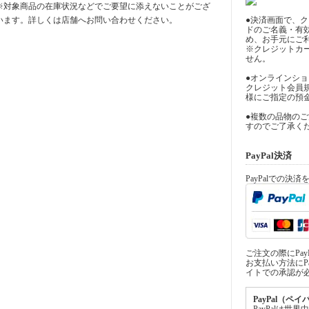
※対象商品の在庫状況などでご要望に添えないことがござ
います。詳しくは店舗へお問い合わせください。
●決済画面で、
ドのご名義・有
め、お手元にご
※クレジットカ
せん。
●オンラインシ
クレジット会員
様にご指定の預
●複数の品物の
すのでご了承く
PayPal決済
PayPalでの決
ご注文の際にPa
お支払い方法にPa
イトでの承認が
PayPal（ペ