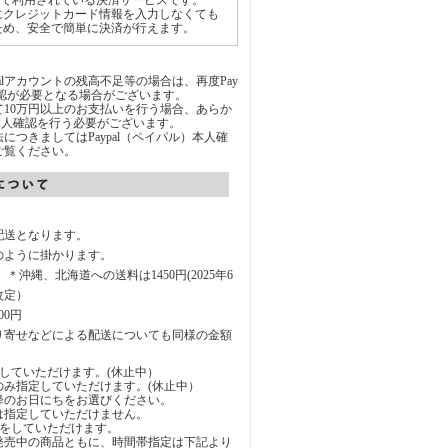
世界中で利用されている決済サービスです。
にクレジットカード情報を入力しなくても
ため、安全で簡単に決済が行えます。
Palアカウントの残高不足等の場合は、再度Pay
承認が必要となる場合がございます。
通じて10万円以上のお支払いを行う場合、あらか
にて本人確認を行う必要がございます。
につきましてはPaypal（ペイパル）本人確
ご覧ください。
配送となります。
のように掛かります。
円 ＊沖縄、北海道への送料は1450円(2025年6
改定）
00円
り寄せなどによる配送についても同様の金額
していただけます。(休止中）
のみ指定していただけます。(休止中）
降のお日にちをお選びください。
は指定していただけません。
定をしていただけます。
発売中の商品ともに、時間帯指定は下記より