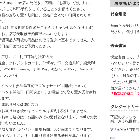
fiveStarsにご来店いただき、店頭にてお渡しいたします。
レジにてWEB予約をしていることをお伝えください。
代金引換
商品のお取り置き期間は、発売日含めて10日間となりま
す。
商品をお受け取
(お取り置き期間を過ぎたご予約はキャンセルとなります)
ださい。 代引手
なお、店頭受取は予約商品のみになります。
新譜商品入荷後の商品はお取り置きは基本できません。入
現金書留
荷日先日までにご予約ください。
⚪︎店頭にてご利用可能な決済方法
現金書留にて、先に
現金、クレジットカート、PayPay、iD、交通系IC、楽天Ed
っていただく際
y、WAON、nanaco、QUICPay、d払い、auPAY、RakutenPa
ください。 商
y、メルペイ
さい。 封筒の
いただいた商品
⚪︎イベント参加券直前取り置きサービス開始について
留が届いてから
イベント開催日7日間前より、お電話にて取り置き受付実施
＊配送方法は「
します。
お電話番号 052-261-7373
クレジットカード決
※お取り置き後のキャンセルは原則お受けできません。
※お申し込みは、お話のみでの受付となります。mailでの受
下記のクレジッ
尚、お支払回数
付は行いません。
※取り置きはイベント開場時間、30分前までとなります。
VISA/MASTER/D
※イベントにより、お取り置き出来る券種が異なります。