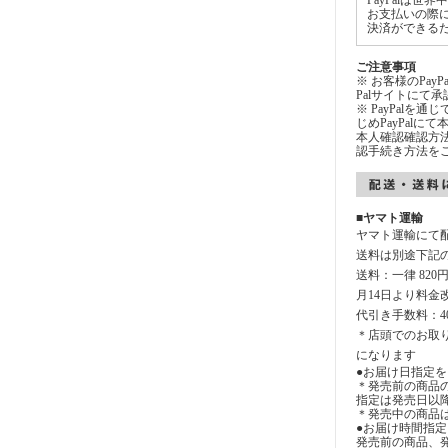
PayPalは
お支払いの際
決済ができる
ご注意事項
※ お客様のPay
Palサイトにて
※ PayPalを
じめPayPal
本人確認確認方法
認手続き方法を
■ヤマト運輸
ヤマト運輸にて
送料は別途下記
送料：一律 820
月14日より料金
代引き手数料：4
＊店頭でのお取
になります
●お届け日指定を
＊発売前の商品
指定は発売日以
＊発売中の商品
●お届け時間指
発売前の商品、