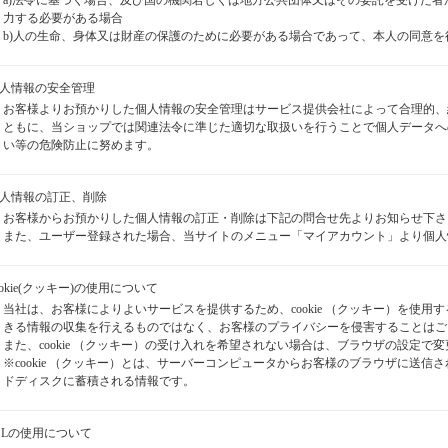
a)法令に基づく場合、及び国の機関若しくは地方公共団体又はその委託を受けた
力する必要がある場合
b)人の生命、身体又は財産の保護のために必要がある場合であって、本人の同意
個人情報の安全管理
お客様よりお預かりした個人情報の安全管理はサービス提供会社によって合理的、
ともに、当ショップでは関連法令に準じた適切な取扱いを行うことで個人データへ
い等の危険防止に努めます。
個人情報の訂正、削除
お客様からお預かりした個人情報の訂正・削除は下記の問合せ先よりお知らせ下さ
また、ユーザー登録された場合、当サイトのメニュー「マイアカウント」より個人
cookie(クッキー)の使用について
当社は、お客様によりよいサービスを提供するため、cookie （クッキー）を使
きる情報の収集を行えるものではなく、お客様のプライバシーを侵害することはご
また、cookie （クッキー）の受け入れを希望されない場合は、ブラウザの設定で
※cookie （クッキー）とは、サーバーコンピュータからお客様のブラウザに送
ドディスクに蓄積される情報です。
SSLの使用について