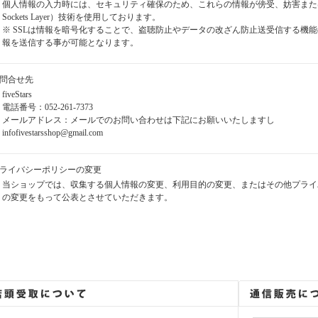
個人情報の入力時には、セキュリティ確保のため、これらの情報が傍受、妨害または改ざ
Sockets Layer）技術を使用しております。
※ SSLは情報を暗号化することで、盗聴防止やデータの改ざん防止送受信する機能
報を送信する事が可能となります。
お問合せ先
fiveStars
電話番号：052-261-7373
メールアドレス：メールでのお問い合わせは下記にお願いいたしますし
infofivestarsshop@gmail.com
プライバシーポリシーの変更
当ショップでは、収集する個人情報の変更、利用目的の変更、またはその他プライ
の変更をもって公表とさせていただきます。