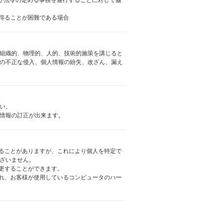
者が法令の定める事務を遂行することに対して協
を得ることが困難である場合
組織的、物理的、人的、技術的施策を講じると
の不正な侵入、個人情報の紛失、改ざん、漏え
い。
情報の訂正が出来ます。
用することがありますが、これにより個人を特定で
ざいません。
変更することができます。
信され、お客様が使用しているコンピュータのハー