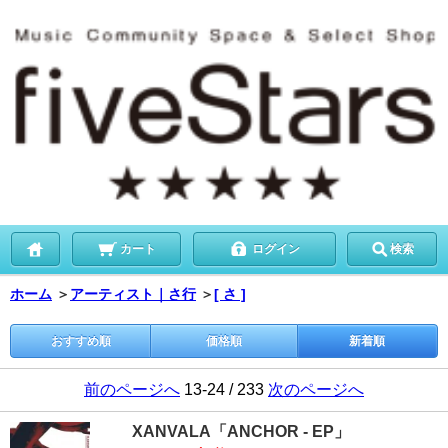
カート
ログイン
検索
ホーム
＞
アーティスト｜さ行
＞
[ さ ]
おすすめ順
価格順
新着順
前のページへ
13-24 / 233
次のページへ
XANVALA「ANCHOR - EP」