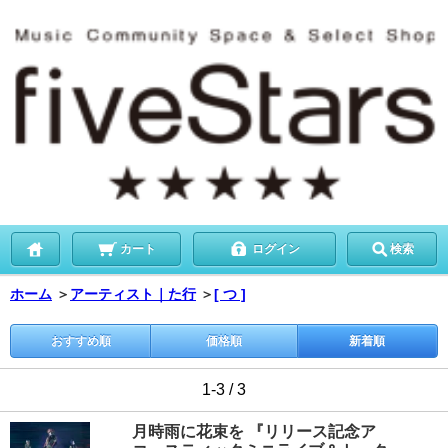
カート
ログイン
検索
ホーム
＞
アーティスト｜た行
＞
[ つ ]
おすすめ順
価格順
新着順
1-3 / 3
月時雨に花束を 『リリース記念ア