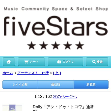
カート
ログイン
検索
ホーム
＞
アーティスト｜た行
＞
[ と ]
おすすめ順
価格順
新着順
1-12 / 162
次のページへ
Dolly「アン・ドゥ・トロワ」通常