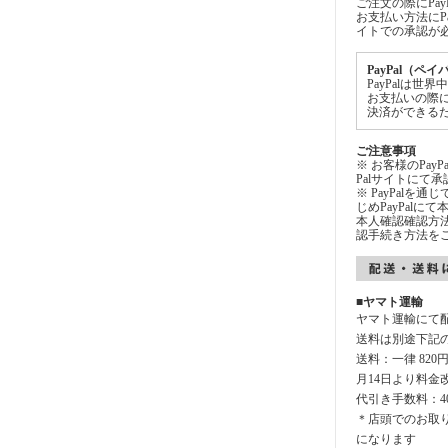
ご注文の際にPa
お支払い方法にPa
イトでの承認が
PayPal（ペ
PayPalは
お支払いの際
決済ができる
ご注意事項
※ お客様のPay
Palサイトにて
※ PayPalを
じめPayPal
本人確認確認方法
認手続き方法を
■ヤマト運輸
ヤマト運輸にて
送料は別途下記
送料：一律 820
月14日より料金
代引き手数料：4
＊店頭でのお取
になります