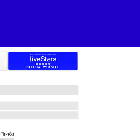
。
50円(内税)