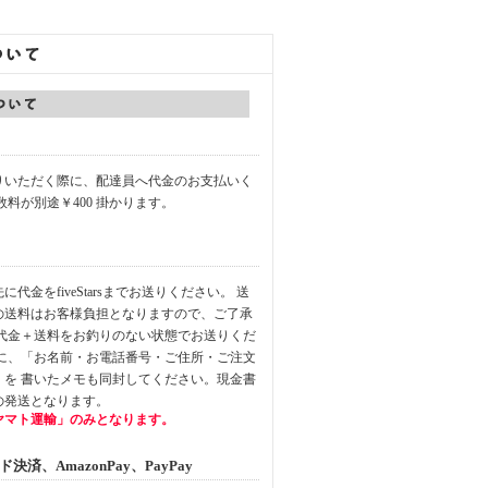
りいただく際に、配達員へ代金のお支払いく
数料が別途￥400 掛かります。
代金をfiveStarsまでお送りください。 送
の送料はお客様負担となりますので、ご了承
品代金＋送料をお釣りのない状態でお送りくだ
中に、「お名前・お電話番号・ご住所・ご注文
」を 書いたメモも同封してください。現金書
の発送となります。
ヤマト運輸」のみとなります。
済、AmazonPay、PayPay