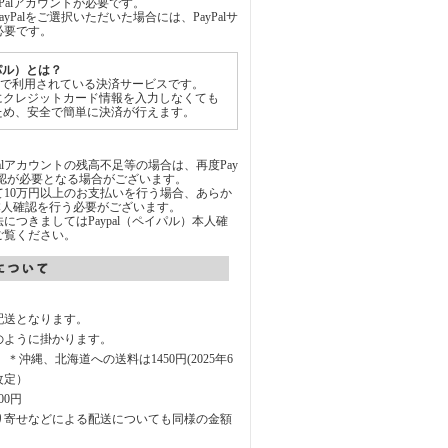
yPalアカウントが必要です。
yPalをご選択いただいた場合には、PayPalサ
必要です。
イパル）とは？
世界中で利用されている決済サービスです。
にクレジットカード情報を入力しなくても
ため、安全で簡単に決済が行えます。
Palアカウントの残高不足等の場合は、再度Pay
承認が必要となる場合がございます。
通じて10万円以上のお支払いを行う場合、あらか
にて本人確認を行う必要がございます。
につきましてはPaypal（ペイパル）本人確
ご覧ください。
配送となります。
のように掛かります。
円 ＊沖縄、北海道への送料は1450円(2025年6
改定）
00円
り寄せなどによる配送についても同様の金額