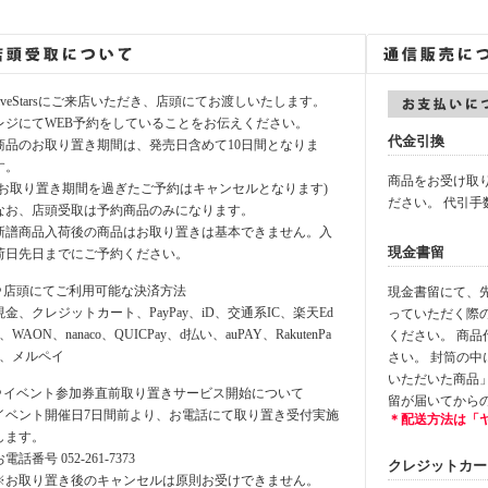
fiveStarsにご来店いただき、店頭にてお渡しいたします。
レジにてWEB予約をしていることをお伝えください。
代金引換
商品のお取り置き期間は、発売日含めて10日間となりま
す。
商品をお受け取
(お取り置き期間を過ぎたご予約はキャンセルとなります)
ださい。 代引手
なお、店頭受取は予約商品のみになります。
新譜商品入荷後の商品はお取り置きは基本できません。入
現金書留
荷日先日までにご予約ください。
⚪︎店頭にてご利用可能な決済方法
現金書留にて、先に
現金、クレジットカート、PayPay、iD、交通系IC、楽天Ed
っていただく際
y、WAON、nanaco、QUICPay、d払い、auPAY、RakutenPa
ください。 商
y、メルペイ
さい。 封筒の
いただいた商品
⚪︎イベント参加券直前取り置きサービス開始について
留が届いてから
イベント開催日7日間前より、お電話にて取り置き受付実施
＊配送方法は「
します。
お電話番号 052-261-7373
クレジットカード決
※お取り置き後のキャンセルは原則お受けできません。