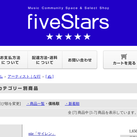
ム
アーティスト｜な行
[ ぬ ]
＞
＞
[並び順を変更]
・商品一覧
・価格順
・新着順
全 [7] 商品中 [1-7] 商品を表示しています
1,6
nüe「サイレン」