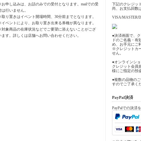
※お申し込みは、お話のみでの受付となります。mailでの受
下記のクレジッ
尚、お支払回数
付は行いません。
※取り置きはイベント開場時間、30分前までとなります。
VISA/MASTER/D
※イベントにより、お取り置き出来る券種が異なります。
※対象商品の在庫状況などでご要望に添えないことがござ
います。詳しくは店舗へお問い合わせください。
●決済画面で、
ドのご名義・有
め、お手元にご
※クレジットカ
せん。
●オンラインシ
クレジット会員
様にご指定の預
●複数の品物の
すのでご了承く
PayPal決済
PayPalでの決