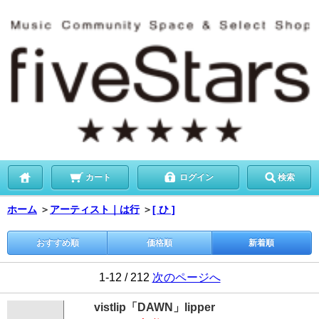
カート
ログイン
検索
ホーム
＞
アーティスト｜は行
＞
[ ひ ]
おすすめ順
価格順
新着順
1-12 / 212
次のページへ
vistlip「DAWN」lipper