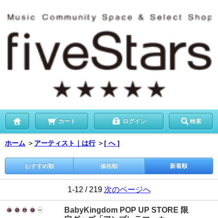
カート
ログイン
検索
ホーム
＞
アーティスト｜は行
＞
[ へ ]
おすすめ順
価格順
新着順
1-12 / 219
次のページへ
BabyKingdom POP UP STORE 限