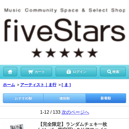
カート
ログイン
検索
ホーム
＞
アーティスト｜ま行
＞
[ ま ]
おすすめ順
価格順
新着順
1-12 / 133
次のページへ
【完全限定】ランダムチェキ一枚