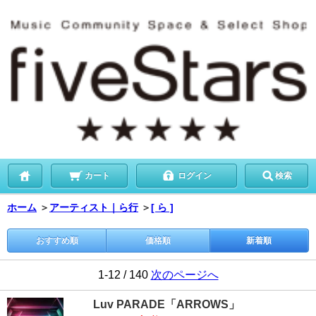
カート
ログイン
検索
ホーム
＞
アーティスト｜ら行
＞
[ ら ]
おすすめ順
価格順
新着順
1-12 / 140
次のページへ
Luv PARADE「ARROWS」