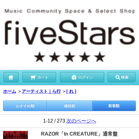
カート
ログイン
検索
ホーム
＞
アーティスト｜ら行
＞
[ れ ]
おすすめ順
価格順
新着順
1-12 / 273
次のページへ
RAZOR「In CREATURE」通常盤