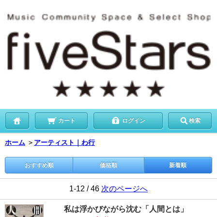
カート
ログイン
検索
ホーム
＞
アーティスト｜わ行
おすすめ順
価格順
新着順
1-12 / 46
次のページへ
私は浮かびながら沈む「人間とは」