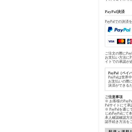
PayPal決済
PayPalでの決
ご注文の際にPa
お支払い方法にPa
イトでの承認が
PayPal（ペ
PayPalは
お支払いの際
決済ができる
ご注意事項
※ お客様のPay
Palサイトにて
※ PayPalを
じめPayPal
本人確認確認方法
認手続き方法を