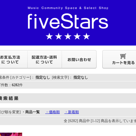
索条件 [カテゴリー]：
指定なし
[検索文字]：
指定なし
IT件数：
6282
件
並び順を変更]
・商品一覧
・価格順
・新着順
全 [6282] 商品中 [1-12] 商品を表示していま