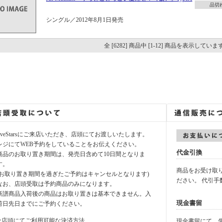
品切
シングル／2012年8月1日発売
全 [6282] 商品中 [1-12] 商品を表示していま
fiveStarsにご来店いただき、店頭にてお渡しいたします。
レジにてWEB予約をしていることをお伝えください。
代金引換
商品のお取り置き期間は、発売日含めて10日間となりま
す。
商品をお受け取
(お取り置き期間を過ぎたご予約はキャンセルとなります)
ださい。 代引手
なお、店頭受取は予約商品のみになります。
新譜商品入荷後の商品はお取り置きは基本できません。入
現金書留
荷日先日までにご予約ください。
⚪︎店頭にてご利用可能な決済方法
現金書留にて、先に