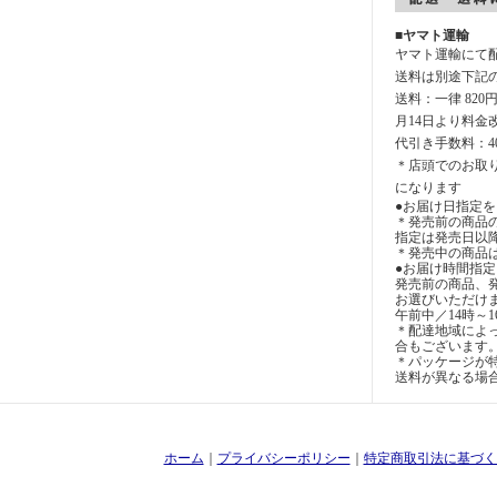
■ヤマト運輸
ヤマト運輸にて
送料は別途下記
送料：一律 820
月14日より料金
代引き手数料：4
＊店頭でのお取
になります
●お届け日指定を
＊発売前の商品
指定は発売日以
＊発売中の商品
●お届け時間指
発売前の商品、
お選びいただけ
午前中／14時～1
＊配達地域によ
合もございます
＊パッケージが特
送料が異なる場
ホーム
｜
プライバシーポリシー
｜
特定商取引法に基づく