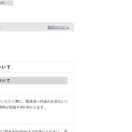
れ中
す。
次のページ ＞
りいただく際に、配達員へ代金のお支払いく
数料が別途￥400 掛かります。
代金をfiveStarsまでお送りください。 送