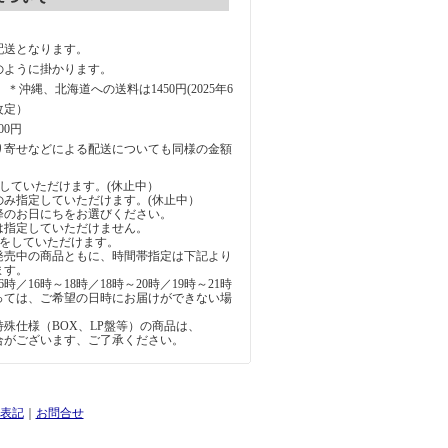
配送となります。
のように掛かります。
円 ＊沖縄、北海道への送料は1450円(2025年6
改定）
00円
り寄せなどによる配送についても同様の金額
していただけます。(休止中）
のみ指定していただけます。(休止中）
降のお日にちをお選びください。
は指定していただけません。
定をしていただけます。
発売中の商品ともに、時間帯指定は下記より
ます。
6時／16時～18時／18時～20時／19時～21時
っては、ご希望の日時にお届けができない場
。
殊仕様（BOX、LP盤等）の商品は、
合がございます、ご了承ください。
表記
｜
お問合せ