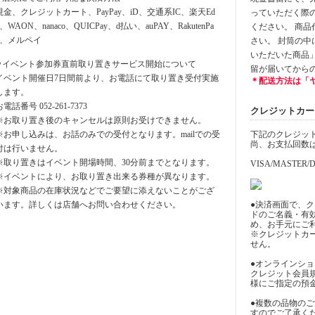
現金、クレジットカート、PayPay、iD、交通系IC、楽天Ed
っていただく際
y、WAON、nanaco、QUICPay、d払い、auPAY、RakutenPa
ください。 商
y、メルペイ
さい。 封筒の
いただいた商品
⚪︎イベント参加券直前取り置きサービス開始について
留が届いてから
イベント開催日7日間前より、お電話にて取り置き受付実施
＊配送方法は「
します。
お電話番号 052-261-7373
クレジットカード決
※お取り置き後のキャンセルは原則お受けできません。
※お申し込みは、お話のみでの受付となります。mailでの受
下記のクレジッ
尚、お支払回数
付は行いません。
※取り置きはイベント開場時間、30分前までとなります。
VISA/MASTER/D
※イベントにより、お取り置き出来る券種が異なります。
※対象商品の在庫状況などでご要望に添えないことがござ
います。詳しくは店舗へお問い合わせください。
●決済画面で、
ドのご名義・有
め、お手元にご
※クレジットカ
せん。
●オンラインシ
クレジット会員
様にご指定の預
●複数の品物の
すのでご了承く