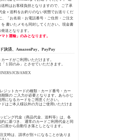
の送料はお客様負担となりますので、ご了承
品代金＋送料をお釣りのない状態でお送りくだ
中に、「お名前・お電話番号・ご住所・ご注文
」を 書いたメモも同封してください。現金書
の発送となります。
ヤマト運輸」のみとなります。
済、AmazonPay、PayPay
トカードがご利用いただけます。
は「１回のみ」とさせていただきます。
INERS/JCB/AMEX
クレジットカードの種類・カード番号・カー
効期限の ご入力が必要となります。あらかじ
利用になるカードをご用意ください。
ードはご本人様以外の方はご使用いただけま
ョッピング代金（商品代金、送料等）は、各
規約に基づき、 通常のカードご利用代金と同
金口座から自動引き落としとなります。
ご注文時は、請求が別々になることがありま
ださい。