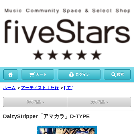
カート
ログイン
検索
ホーム
＞
アーティスト｜た行
＞
[ て ]
前の商品へ
次の商品へ
DaizyStripper「アマカラ」D-TYPE