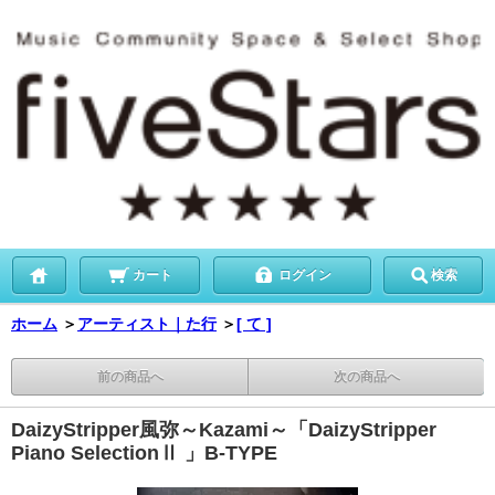
カート
ログイン
検索
ホーム
＞
アーティスト｜た行
＞
[ て ]
前の商品へ
次の商品へ
DaizyStripper風弥～Kazami～「DaizyStripper
Piano SelectionⅡ 」B-TYPE