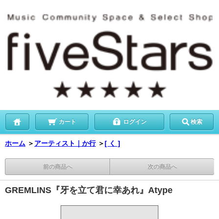
カート
ログイン
検索
ホーム
＞
アーティスト｜か行
＞
[ く ]
前の商品へ
次の商品へ
GREMLINS『牙を立て君に幸あれ』Atype