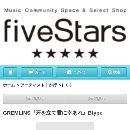
カート
ログイン
検索
ホーム
＞
アーティスト｜か行
＞
[ く ]
前の商品へ
次の商品へ
GREMLINS『牙を立て君に幸あれ』Btype