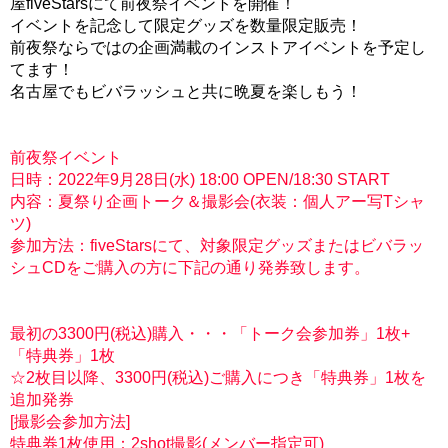
屋fiveStarsにて前夜祭イベントを開催！
イベントを記念して限定グッズを数量限定販売！
前夜祭ならではの企画満載のインストアイベントを予定し
てます！
名古屋でもビバラッシュと共に晩夏を楽しもう！
前夜祭イベント
日時：2022年9月28日(水) 18:00 OPEN/18:30 START
内容：夏祭り企画トーク＆撮影会(衣装：個人アー写Tシャ
ツ)
参加方法：fiveStarsにて、対象限定グッズまたはビバラッ
シュCDをご購入の方に下記の通り発券致します。
最初の3300円(税込)購入・・・「トーク会参加券」1枚+
「特典券」1枚
☆2枚目以降、3300円(税込)ご購入につき「特典券」1枚を
追加発券
[撮影会参加方法]
特典券1枚使用：2shot撮影(メンバー指定可)