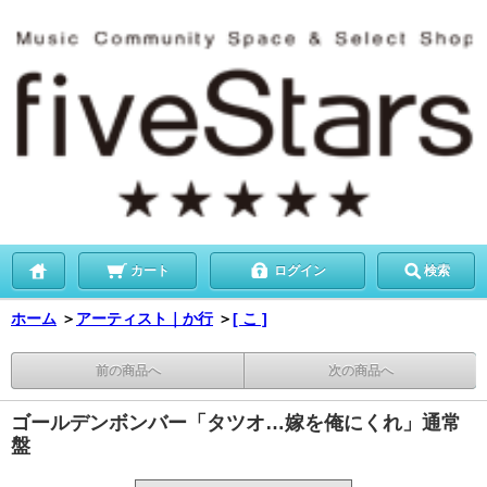
カート
ログイン
検索
ホーム
＞
アーティスト｜か行
＞
[ こ ]
前の商品へ
次の商品へ
ゴールデンボンバー「タツオ…嫁を俺にくれ」通常
盤