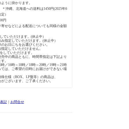
のように掛かります。
円 ＊沖縄、北海道への送料は1450円(2025年6
改定）
00円
り寄せなどによる配送についても同様の金額
していただけます。(休止中）
のみ指定していただけます。(休止中）
降のお日にちをお選びください。
は指定していただけません。
定をしていただけます。
発売中の商品ともに、時間帯指定は下記より
ます。
6時／16時～18時／18時～20時／19時～21時
っては、ご希望の日時にお届けができない場
。
殊仕様（BOX、LP盤等）の商品は、
合がございます、ご了承ください。
表記
｜
お問合せ