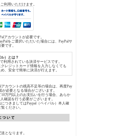
済をご利用いただけます。
yPalアカウントが必要です。
yPalをご選択いただいた場合には、PayPalサ
必要です。
イパル）とは？
世界中で利用されている決済サービスです。
にクレジットカード情報を入力しなくても
ため、安全で簡単に決済が行えます。
Palアカウントの残高不足等の場合は、再度Pay
承認が必要となる場合がございます。
通じて10万円以上のお支払いを行う場合、あらか
にて本人確認を行う必要がございます。
につきましてはPaypal（ペイパル）本人確
ご覧ください。
配送となります。