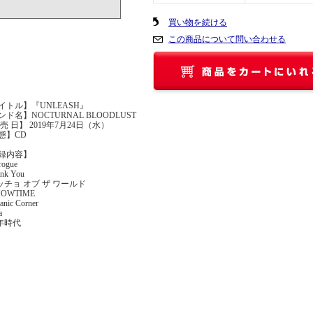
買い物を続ける
この商品について問い合わせる
イトル】『UNLEASH』
ド名】NOCTURNAL BLOODLUST
売 日】 2019年7月24日（水）
態】CD
収録内容】
rogue
ank You
マッチョ オブ ザ ワールド
SHOWTIME
tanic Corner
a
少年時代