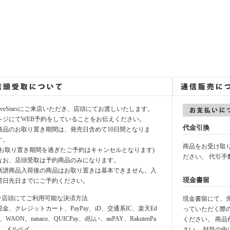
fiveStarsにご来店いただき、店頭にてお渡しいたします。
レジにてWEB予約をしていることをお伝えください。
代金引換
商品のお取り置き期間は、発売日含めて10日間となりま
す。
商品をお受け取
(お取り置き期間を過ぎたご予約はキャンセルとなります)
ださい。 代引手
なお、店頭受取は予約商品のみになります。
新譜商品入荷後の商品はお取り置きは基本できません。入
現金書留
荷日先日までにご予約ください。
⚪︎店頭にてご利用可能な決済方法
現金書留にて、先に
現金、クレジットカート、PayPay、iD、交通系IC、楽天Ed
っていただく際
y、WAON、nanaco、QUICPay、d払い、auPAY、RakutenPa
ください。 商
y、メルペイ
さい。 封筒の