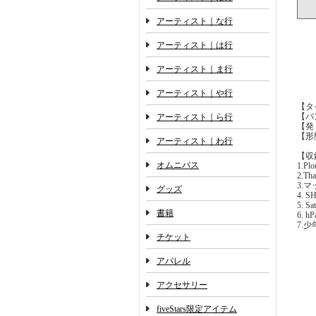
アーティスト｜な行
アーティスト｜は行
アーティスト｜ま行
アーティスト｜や行
【タ
【バン
アーティスト｜ら行
【発 
【形
アーティスト｜わ行
【
オムニバス
1.Plo
2.Th
3.
グッズ
4. 
5. Sa
書籍
6. hP
7.
チケット
アパレル
アクセサリー
fiveStars限定アイテム