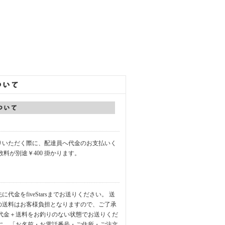
りいただく際に、配達員へ代金のお支払いく
数料が別途￥400 掛かります。
代金をfiveStarsまでお送りください。 送
の送料はお客様負担となりますので、ご了承
品代金＋送料をお釣りのない状態でお送りくだ
中に、「お名前・お電話番号・ご住所・ご注文