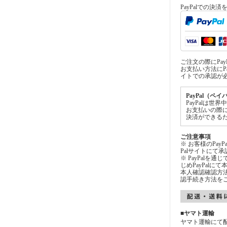
PayPalでの決
ご注文の際にPa
お支払い方法にPa
イトでの承認が
PayPal（ペ
PayPalは
お支払いの際
決済ができる
ご注意事項
※ お客様のPay
Palサイトにて
※ PayPalを
じめPayPal
本人確認確認方法
認手続き方法を
■ヤマト運輸
ヤマト運輸にて