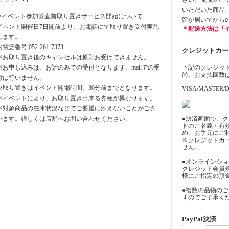
いただいた商品
⚪︎イベント参加券直前取り置きサービス開始について
留が届いてから
イベント開催日7日間前より、お電話にて取り置き受付実施
＊配送方法は「
します。
お電話番号 052-261-7373
クレジットカード決
※お取り置き後のキャンセルは原則お受けできません。
※お申し込みは、お話のみでの受付となります。mailでの受
下記のクレジッ
尚、お支払回数
付は行いません。
※取り置きはイベント開場時間、30分前までとなります。
VISA/MASTER/D
※イベントにより、お取り置き出来る券種が異なります。
※対象商品の在庫状況などでご要望に添えないことがござ
います。詳しくは店舗へお問い合わせください。
●決済画面で、
ドのご名義・有
め、お手元にご
※クレジットカ
せん。
●オンラインシ
クレジット会員
様にご指定の預
●複数の品物の
すのでご了承く
PayPal決済