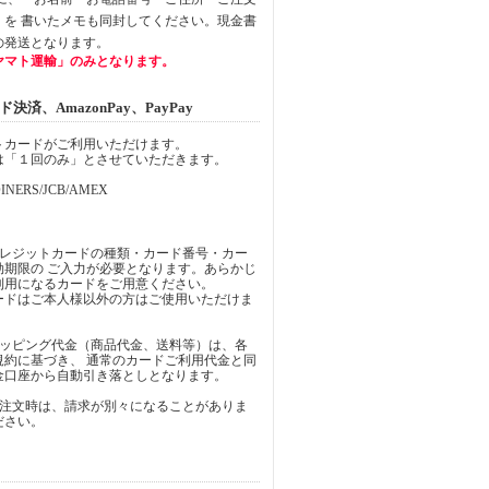
」を 書いたメモも同封してください。現金書
の発送となります。
ヤマト運輸」のみとなります。
済、AmazonPay、PayPay
トカードがご利用いただけます。
は「１回のみ」とさせていただきます。
INERS/JCB/AMEX
クレジットカードの種類・カード番号・カー
効期限の ご入力が必要となります。あらかじ
利用になるカードをご用意ください。
ードはご本人様以外の方はご使用いただけま
ョッピング代金（商品代金、送料等）は、各
規約に基づき、 通常のカードご利用代金と同
金口座から自動引き落としとなります。
ご注文時は、請求が別々になることがありま
ださい。