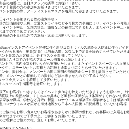
影会の順番は、当日スタッフの誘導にお従い下さい。
スク非着用の方の参加をお断りさせていただきます。
ベント実施の際、アーティストもマスクを着用して参加させていただきます。
日イベント参加される際の注意事項＞
場の設備故障や天災、交通ストライキなど不可抗力の事由により、イベント不可能
。イベント中止・延期の場合、旅費などの補償はできません。またイベント中止・
ねますので予めご了承下さい。
象商品の不良品以外での返品・返金はお断りいたします。
iveStarsインストアイベント開催に伴う新型コロナウィルス感染拡大防止に伴うガイ
トークがある場合、動員(定員）は当面の間、50%以下で定員を締め切らせていただき
イベント参加のお客様は、必ずマスクを着用してください。
入場時に入り口での手指のアルコール消毒をお願いします。
イベント中、店内換気を行いながら実施いたします。またイベントスペースへの入場
トーク中、ステージからお客様との距離を通常より広くとらせていただきます。
サイン会、撮影会は、メンバーとの間に透明の飛沫防止シート等を設置させていただ
際、メンバーとの接触しての撮影などは出来ませんのでご了承ください。
スタッフ全員マスクを着用して接客いたします。
運営スタッフの手指消毒を徹底いたします。
以下のお客様につきましてはイベント参加をお控えいただきますようお願い申し上
7.5度以上の発熱や咳、くしゃみや鼻水など風邪の症状があり体調がすぐれないお客
居家族や職場、学校など身近に新型コロナウイルス感染症の感染者もしくは感染の
型コロナウイルスが広がる海外地区から日本へ入国後14日間経過していないお客様
にご協力をお願い出来ないお客様やあきらかに体調の優れないお客様のご入場をお
来かねますのでご了承の上、ご参加をお願いいたします。
のご理解とご協力の程、宜しくお願いいたします。
iveStars 052-261-7373