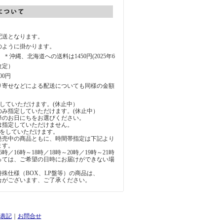
配送となります。
のように掛かります。
円 ＊沖縄、北海道への送料は1450円(2025年6
改定）
00円
り寄せなどによる配送についても同様の金額
していただけます。(休止中）
のみ指定していただけます。(休止中）
降のお日にちをお選びください。
は指定していただけません。
定をしていただけます。
発売中の商品ともに、時間帯指定は下記より
ます。
6時／16時～18時／18時～20時／19時～21時
っては、ご希望の日時にお届けができない場
。
殊仕様（BOX、LP盤等）の商品は、
合がございます、ご了承ください。
表記
｜
お問合せ