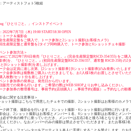
：アーティストフォト5枚組
gLug「ひとりごと。」インストアイベント
2022年7月7日（木) 19:00 START/18:30 OPEN
：トーク＆撮影会
全生産限定盤をご購入で、トーク参加と2ショット撮影(お客様カメラ)
回生産限定盤と通常盤を2タイプ同時購入で、トーク参加と6ショットチェキ撮影
ベント参加方法＞
veStarsにて2022年7月6日発売『ひとりごと。』(完全生産限定盤RSCD-354/355) 
影券]を、『ひとりごと。』(初回生産限定盤RSCD-356/357、通常盤 RSCD-358)
]と[6ショット撮影券]を差し上げます。
ーク会は定員に達し次第、[2ショット撮影券] [6ショット撮影券]のみ発券いたしま
ーク会参加券は複数枚ご購入いただきましても、お1人様1枚のお渡しとさせていただきま
購入枚数/セット分を差し上げます。
ベント参加券の発券は、発売日から行います。
信販売での発券も行います。ご希望の際はWEB SHOPよりお申し込みください。
ーク参加券の整理番号は、事前予約(店頭購入）→事前予約(通販）→予約なしの順
影会に関する注意事項＞
ショット撮影はこちらで用意したチェキでの撮影、2ショット撮影はお客様のカメラ
。
ーク終了後、撮影会を行います。2ショット撮影・6ショット撮影は同時に行います
影会は、2ショット撮影はお客様とメンバー１名、6ショット撮影はお客様とメンバ
は必ず中央の椅子に座っていただき、メンバーは左右2名と後ろ3名となります。左
伝えください。なおメンバーのみの撮影は禁止させていただきます。またお客様2
ん。
レゼント・ファンレターをアーティスト本人に手渡しすることを禁止します。なお当