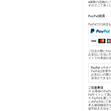
●複数の品物の
すのでご了承く
PayPal決済
PayPalでの決
ご注文の際にPa
お支払い方法にPa
イトでの承認が
PayPal（ペ
PayPalは
お支払いの際
決済ができる
ご注意事項
※ お客様のPay
Palサイトにて
※ PayPalを
じめPayPal
本人確認確認方法
認手続き方法を