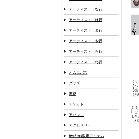
アーティスト｜な行
アーティスト｜は行
アーティスト｜ま行
アーティスト｜や行
アーティスト｜ら行
アーティスト｜わ行
オムニバス
【タ
グッズ
【バ
【発 
書籍
【形
チケット
[CD]
1. 
アパレル
[DV
「SE
アクセサリー
fiveStars限定アイテム