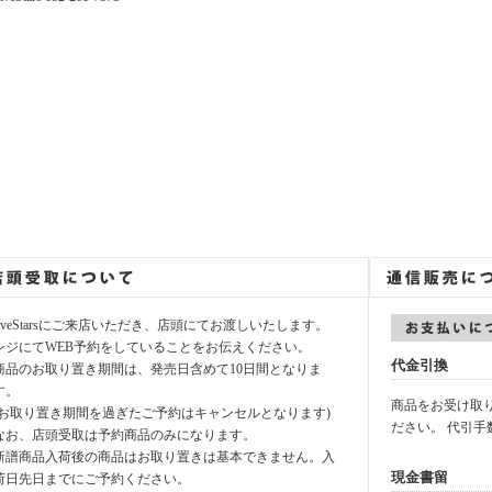
fiveStarsにご来店いただき、店頭にてお渡しいたします。
レジにてWEB予約をしていることをお伝えください。
代金引換
商品のお取り置き期間は、発売日含めて10日間となりま
す。
商品をお受け取
(お取り置き期間を過ぎたご予約はキャンセルとなります)
ださい。 代引手
なお、店頭受取は予約商品のみになります。
新譜商品入荷後の商品はお取り置きは基本できません。入
現金書留
荷日先日までにご予約ください。