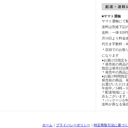
■ヤマト運輸
ヤマト運輸にて
送料は別途下記
送料：一律 820
月14日より料金
代引き手数料：4
＊店頭でのお取
になります
●お届け日指定を
＊発売前の商品
指定は発売日以
＊発売中の商品
●お届け時間指
発売前の商品、
お選びいただけ
午前中／14時～1
＊配達地域によ
合もございます
＊パッケージが特
送料が異なる場
ホーム
｜
プライバシーポリシー
｜
特定商取引法に基づく