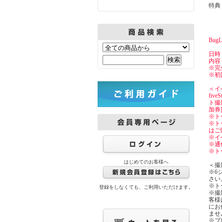
特典
Bu
日時：
内容
※完
※初
＜イ
fi
ト撮
加券
※ト
※ト
はご
※イ
※通
※ト
はじめてのお客様へ
＜撮
※6
さい
※ト
登録をしなくても、ご利用いただけます。
※撮
客様
にお
ませ
※プ