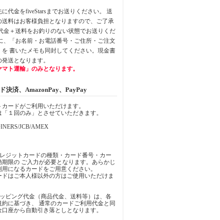
代金をfiveStarsまでお送りください。 送
の送料はお客様負担となりますので、ご了承
品代金＋送料をお釣りのない状態でお送りくだ
中に、「お名前・お電話番号・ご住所・ご注文
」を 書いたメモも同封してください。現金書
の発送となります。
ヤマト運輸」のみとなります。
済、AmazonPay、PayPay
トカードがご利用いただけます。
は「１回のみ」とさせていただきます。
INERS/JCB/AMEX
クレジットカードの種類・カード番号・カー
効期限の ご入力が必要となります。あらかじ
利用になるカードをご用意ください。
ードはご本人様以外の方はご使用いただけま
ョッピング代金（商品代金、送料等）は、各
規約に基づき、 通常のカードご利用代金と同
金口座から自動引き落としとなります。