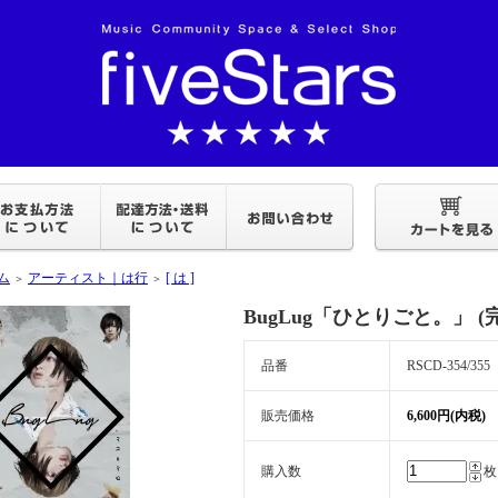
ム
アーティスト｜は行
[ は ]
＞
＞
BugLug「ひとりごと。」 
品番
RSCD-354/355
販売価格
6,600円(内税)
購入数
枚