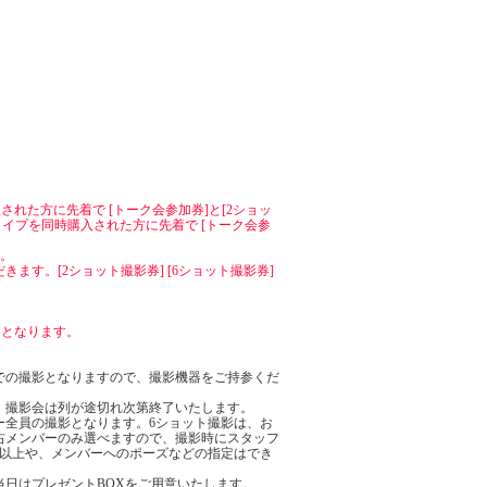
をご購入された方に先着で [トーク会参加券]と[2ショッ
 の2タイプを同時購入された方に先着で [トーク会参
す。
す。[2ショット撮影券] [6ショット撮影券]
番となります。
での撮影となりますので、撮影機器をご持参くだ
。撮影会は列が途切れ次第終了いたします。
ー全員の撮影となります。6ショット撮影は、お
右メンバーのみ選べますので、撮影時にスタッフ
名以上や、メンバーへのポーズなどの指定はでき
日はプレゼントBOXをご用意いたします。