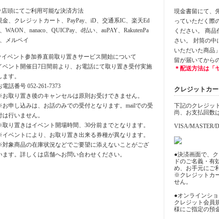
⚪︎店頭にてご利用可能な決済方法
現金書留にて、先に
現金、クレジットカート、PayPay、iD、交通系IC、楽天Ed
っていただく際
y、WAON、nanaco、QUICPay、d払い、auPAY、RakutenPa
ください。 商
y、メルペイ
さい。 封筒の
いただいた商品
⚪︎イベント参加券直前取り置きサービス開始について
留が届いてから
イベント開催日7日間前より、お電話にて取り置き受付実施
＊配送方法は「
します。
お電話番号 052-261-7373
クレジットカード決
※お取り置き後のキャンセルは原則お受けできません。
※お申し込みは、お話のみでの受付となります。mailでの受
下記のクレジッ
尚、お支払回数
付は行いません。
※取り置きはイベント開場時間、30分前までとなります。
VISA/MASTER/D
※イベントにより、お取り置き出来る券種が異なります。
※対象商品の在庫状況などでご要望に添えないことがござ
います。詳しくは店舗へお問い合わせください。
●決済画面で、
ドのご名義・有
め、お手元にご
※クレジットカ
せん。
●オンラインシ
クレジット会員
様にご指定の預