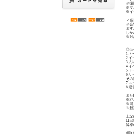
※撮
※マ
※イ
＜当
※会
ます
しか
※対
◎f
1.
2.
3.
4.
5.
6.
その
7.
8.
また
※3
※同
※新
上記
は出
皆様
(問) f