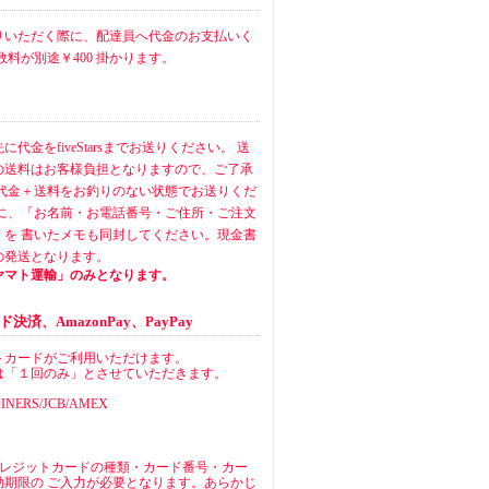
りいただく際に、配達員へ代金のお支払いく
数料が別途￥400 掛かります。
代金をfiveStarsまでお送りください。 送
の送料はお客様負担となりますので、ご了承
品代金＋送料をお釣りのない状態でお送りくだ
中に、「お名前・お電話番号・ご住所・ご注文
」を 書いたメモも同封してください。現金書
の発送となります。
ヤマト運輸」のみとなります。
済、AmazonPay、PayPay
トカードがご利用いただけます。
は「１回のみ」とさせていただきます。
INERS/JCB/AMEX
クレジットカードの種類・カード番号・カー
効期限の ご入力が必要となります。あらかじ