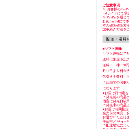
ご注意事項
※ お客様のPay
Palサイトにて
※ PayPalを
じめPayPal
本人確認確認方法
認手続き方法を
■ヤマト運輸
ヤマト運輸にて
送料は別途下記
送料：一律 820
月14日より料金
代引き手数料：4
＊店頭でのお取
になります
●お届け日指定を
＊発売前の商品
指定は発売日以
＊発売中の商品
●お届け時間指
発売前の商品、
お選びいただけ
午前中／14時～1
＊配達地域によ