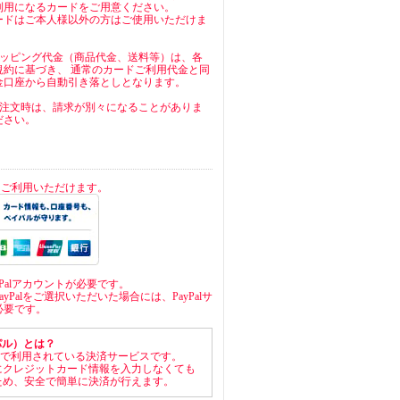
利用になるカードをご用意ください。
ードはご本人様以外の方はご使用いただけま
ョッピング代金（商品代金、送料等）は、各
規約に基づき、 通常のカードご利用代金と同
金口座から自動引き落としとなります。
ご注文時は、請求が別々になることがありま
ださい。
済をご利用いただけます。
yPalアカウントが必要です。
yPalをご選択いただいた場合には、PayPalサ
必要です。
イパル）とは？
世界中で利用されている決済サービスです。
にクレジットカード情報を入力しなくても
ため、安全で簡単に決済が行えます。