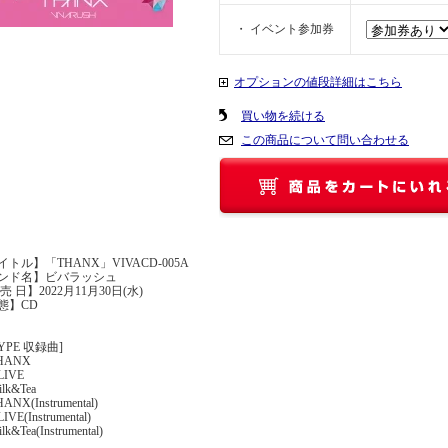
・ イベント参加券
オプションの値段詳細はこちら
買い物を続ける
この商品について問い合わせる
トル】「THANX」VIVACD-005A
ンド名】ビバラッシュ
売 日】2022月11月30日(水)
態】CD
TYPE 収録曲]
THANX
LIVE
ilk&Tea
HANX(Instrumental)
IVE(Instrumental)
lk&Tea(Instrumental)