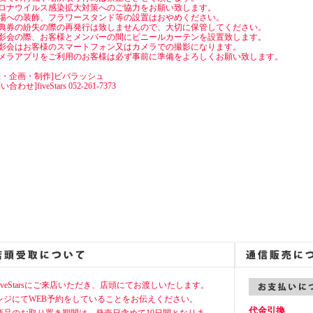
ロナウイルス感染拡大対策へのご協力をお願い致します。
場への装飾、フラワースタンド等の設置はおやめください。
典券の紛失の際の再発行は致しませんので、大切に保管してください。
影会の際、お客様とメンバーの間にビニールカーテンを設置致します。
影会はお客様のスマートフォン又はカメラでの撮影になります。
メラアプリをご利用のお客様は必ず事前に準備をよろしくお願い致します。
催・企画・制作]ビバラッシュ
合わせ]fiveStars 052-261-7373
fiveStarsにご来店いただき、店頭にてお渡しいたします。
レジにてWEB予約をしていることをお伝えください。
代金引換