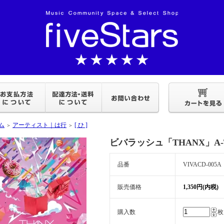
ム
アーティスト｜は行
[ ひ ]
＞
＞
ビバラッシュ「THANX」A-
品番
VIVACD-005A
販売価格
1,350円(内税)
購入数
枚