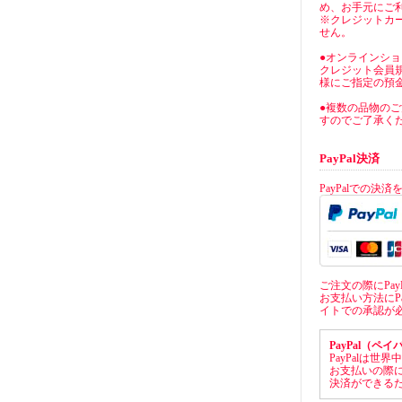
め、お手元にご
※クレジットカ
せん。
●オンラインシ
クレジット会員
様にご指定の預
●複数の品物の
すのでご了承く
PayPal決済
PayPalでの決
ご注文の際にPa
お支払い方法にPa
イトでの承認が
PayPal（ペ
PayPalは
お支払いの際
決済ができる