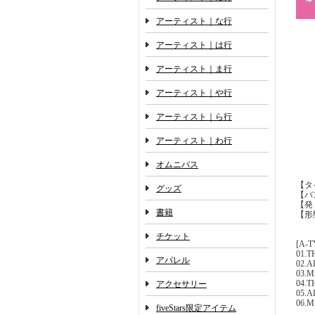
アーティスト｜な行
アーティスト｜は行
アーティスト｜ま行
アーティスト｜や行
アーティスト｜ら行
アーティスト｜わ行
オムニバス
【タイ
グッズ
【バ
【発 
書籍
【形
チケット
[A-
01.
アパレル
02.A
03.M
04.T
アクセサリー
05.AL
06.Mi
fiveStars限定アイテム