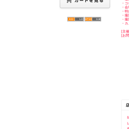
・コ
・会
・特
・撮
・撮
・カ
[主
[お問い