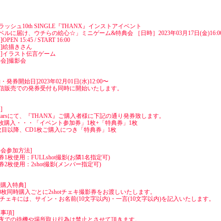
ラッシュ10th SINGLE『THANX』インストアイベント
ベルに届け、ウチらの絵心☆」ミニゲーム&特典会 ［日時］2023年03月17日(金)16:00 
OPEN 15:45 / START 16:00
装]絵描きさん
容]イラスト伝言ゲーム
典会]撮影会
・発券開始日]2023年02月01日(水)12:00〜
信販売での発券受付も同時に開始いたします。
]
veStarsにて、『THANX』ご購入者様に下記の通り発券致します。
1枚購入・・・「イベント参加券」1枚+「特典券」1枚
枚目以降、CD1枚ご購入につき「特典券」1枚
影会参加方法]
券1枚使用：FULLshot撮影(お隣1名指定可)
券2枚使用：2shot撮影(メンバー指定可)
時購入特典]
10枚同時購入ごとに2shotチェキ撮影券をお渡しいたします。
hotチェキには、サイン・お名前(10文字以内)・一言(10文字以内)を記入いたします。
意事項]
夜での待機や場所取り行為は禁止とさせて頂きます。