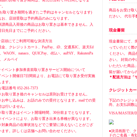
商品のお取り置き期間は、発売日含めて10日間となりま
す。
商品をお受け取
(お取り置き期間を過ぎたご予約はキャンセルとなります)
ださい。 代引手
なお、店頭受取は予約商品のみになります。
新譜商品入荷後の商品はお取り置きは基本できません。入
現金書留
荷日先日までにご予約ください。
⚪︎店頭にてご利用可能な決済方法
現金書留にて、先に
現金、クレジットカート、PayPay、iD、交通系IC、楽天Ed
っていただく際
y、WAON、nanaco、QUICPay、d払い、auPAY、RakutenPa
ください。 商
y、メルペイ
さい。 封筒の
いただいた商品
⚪︎イベント参加券直前取り置きサービス開始について
留が届いてから
イベント開催日7日間前より、お電話にて取り置き受付実施
＊配送方法は「
します。
お電話番号 052-261-7373
クレジットカード決
※お取り置き後のキャンセルは原則お受けできません。
※お申し込みは、お話のみでの受付となります。mailでの受
下記のクレジッ
尚、お支払回数
付は行いません。
※取り置きはイベント開場時間、30分前までとなります。
VISA/MASTER/D
※イベントにより、お取り置き出来る券種が異なります。
※対象商品の在庫状況などでご要望に添えないことがござ
います。詳しくは店舗へお問い合わせください。
●決済画面で、
ドのご名義・有