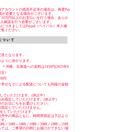
Palアカウントの残高不足等の場合は、再度Pay
承認が必要となる場合がございます。
通じて10万円以上のお支払いを行う場合、あらか
にて本人確認を行う必要がございます。
につきましてはPaypal（ペイパル）本人確
ご覧ください。
配送となります。
のように掛かります。
円 ＊沖縄、北海道への送料は1450円(2025年6
改定）
00円
り寄せなどによる配送についても同様の金額
していただけます。(休止中）
のみ指定していただけます。(休止中）
降のお日にちをお選びください。
は指定していただけません。
定をしていただけます。
発売中の商品ともに、時間帯指定は下記より
ます。
6時／16時～18時／18時～20時／19時～21時
っては、ご希望の日時にお届けができない場