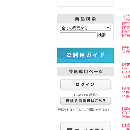
ビバ
「お
[時間]
[衣
[内
[特
[予約
※通
[対象
fi
CD
☆2
[撮
特典
はじめてのお客様へ
特典
[同
登録をしなくても、ご利用いただけます。
CD
2s
[注
・徹