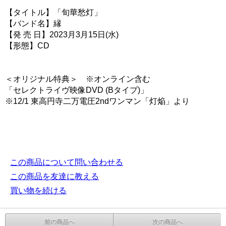
【タイトル】「旬華愁灯」
【バンド名】縁
【発 売 日】2023月3月15日(水)
【形態】CD
＜オリジナル特典＞ ※オンライン含む
「セレクトライヴ映像DVD (Bタイプ)」
※12/1 東高円寺二万電圧2ndワンマン「灯焔」より
この商品について問い合わせる
この商品を友達に教える
買い物を続ける
前の商品へ
次の商品へ