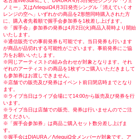
名古屋fiveStarsにて、DIAURA 4月3日発売シングル「ヴェ
ノミー」又はΛrlequiΩ4月3日発売シングル「消えていくオ
レンジの空へ」いずれかの商品を2形態同時購入された方
に、購入者先着順で握手会参加券を1枚差し上げます。
※「握手会」参加券の発券は4月2日(火)商品入荷時より開始
いたします。
※通信販売での事前発券も可能です。当日発券も行います
が商品が品切れする可能性がございます。事前発券にご協
力をお願いいたします。
※同じアーティストの組み合わせが対象となります。それ
ぞれのアーティストの商品を1枚ずつご購入いただきまして
も参加券はお渡しできません。
※店舗での販売及び発券はイベント前日閉店時までとなり
ます。
※ライブ当日はライブ会場にて14:00から販売及び発券を行
います。
※ライブ当日は店舗での販売、発券は行いませんのでご注
意ください。
※「握手会参加券」は商品ご購入セット数分差し上げま
す。
※握手会はDIAURA／ΛrlequiΩ全メンバーが対象です。ア