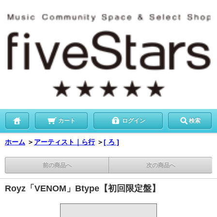
カート
ログイン
検索
ホーム
＞
アーティスト｜ら行
＞
[ ろ ]
前の商品へ
次の商品へ
Royz「VENOM」Btype【初回限定盤】