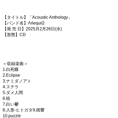
【タイトル】「Acoustic Anthology」
【バンド名】ΛrlequiΩ
【発 売 日】2025月2月26日(水)
【形態】CD
＜収録楽曲＞
1.白死蝶
2.Eclipse
3.ナミダノアト
4.ステラ
5.ダメ人間
6.暁
7.白い鬱
8.人形-ヒトガタ9.残響
10.puzzle