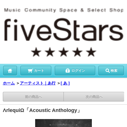
カート
ログイン
検索
ホーム
＞
アーティスト｜あ行
＞
[ あ ]
前の商品へ
次の商品へ
ΛrlequiΩ「Acoustic Anthology」