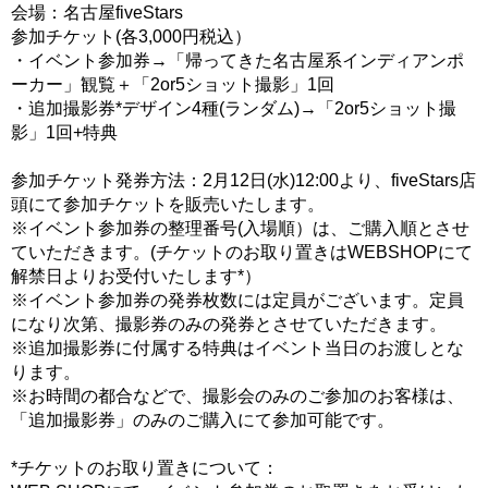
会場：名古屋fiveStars
参加チケット(各3,000円税込）
・イベント参加券→「帰ってきた名古屋系インディアンポ
ーカー」観覧＋「2or5ショット撮影」1回
・追加撮影券*デザイン4種(ランダム)→「2or5ショット撮
影」1回+特典
参加チケット発券方法：2月12日(水)12:00より、fiveStars店
頭にて参加チケットを販売いたします。
※イベント参加券の整理番号(入場順）は、ご購入順とさせ
ていただきます。(チケットのお取り置きはWEBSHOPにて
解禁日よりお受付いたします*）
※イベント参加券の発券枚数には定員がございます。定員
になり次第、撮影券のみの発券とさせていただきます。
※追加撮影券に付属する特典はイベント当日のお渡しとな
ります。
※お時間の都合などで、撮影会のみのご参加のお客様は、
「追加撮影券」のみのご購入にて参加可能です。
*チケットのお取り置きについて：