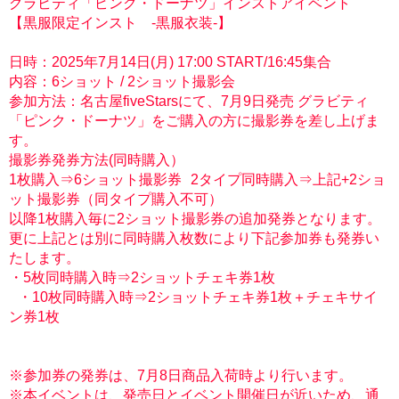
グラビティ「ピンク・ドーナツ」インストアイベント
【黒服限定インスト -黒服衣装-】
日時：2025年7月14日(月) 17:00 START/16:45集合
内容：6ショット / 2ショット撮影会
参加方法：名古屋fiveStarsにて、7月9日発売 グラビティ
「ピンク・ドーナツ」をご購入の方に撮影券を差し上げま
す。
撮影券発券方法(同時購入）
1枚購入⇒6ショット撮影券 2タイプ同時購入⇒上記+2ショ
ット撮影券（同タイプ購入不可）
以降1枚購入毎に2ショット撮影券の追加発券となります。
更に上記とは別に同時購入枚数により下記参加券も発券い
たします。
・5枚同時購入時⇒2ショットチェキ券1枚
・10枚同時購入時⇒2ショットチェキ券1枚＋チェキサイ
ン券1枚
※参加券の発券は、7月8日商品入荷時より行います。
※本イベントは、発売日とイベント開催日が近いため、通