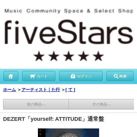
カート
ログイン
検索
ホーム
＞
アーティスト｜た行
＞
[ て ]
前の商品へ
次の商品へ
DEZERT「yourself: ATTITUDE」通常盤