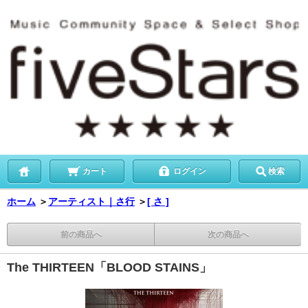
カート
ログイン
検索
ホーム
＞
アーティスト｜さ行
＞
[ さ ]
前の商品へ
次の商品へ
The THIRTEEN「BLOOD STAINS」