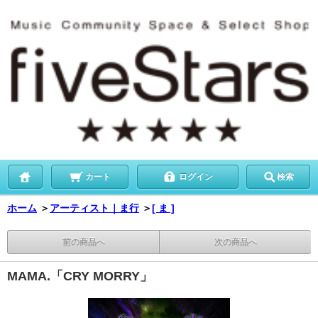
カート
ログイン
検索
ホーム
＞
アーティスト｜ま行
＞
[ ま ]
前の商品へ
次の商品へ
MAMA.「CRY MORRY」