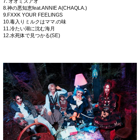
7. オオミズアオ
8.神の悪知恵feat.ANNIE A(CHAQLA.)
9.FXXK YOUR FEELINGS
10.毒入りミルクはママ.の味
11.冷たい湖に沈む海月
12.水死体で見つかる(SE)