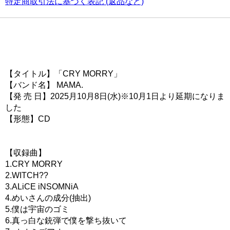
特定商取引法に基づく表記 (返品など)
【タイトル】「CRY MORRY」
【バンド名】 MAMA.
【発 売 日】2025月10月8日(水)※10月1日より延期になりま
した
【形態】CD
【収録曲】
1.CRY MORRY
2.WITCH??
3.ALiCE iNSOMNiA
4.めいさんの成分(抽出)
5.僕は宇宙のゴミ
6.真っ白な銃弾で僕を撃ち抜いて