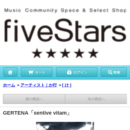
カート
ログイン
検索
ホーム
＞
アーティスト｜か行
＞
[ け ]
前の商品へ
次の商品へ
GERTENA「sentive vitam」