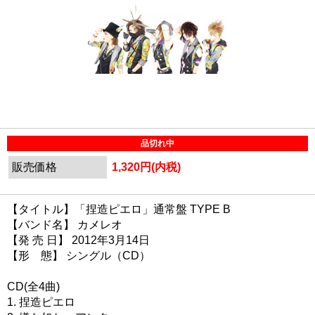
品切れ中
販売価格
1,320円(内税)
【タイトル】「捏造ピエロ」通常盤 TYPE B
【バンド名】 カメレオ
【発 売 日】 2012年3月14日
【形 態】 シングル（CD）
CD(全4曲)
1. 捏造ピエロ