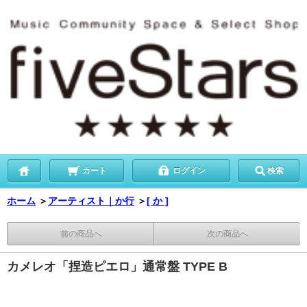
カート
ログイン
検索
ホーム
＞
アーティスト｜か行
＞
[ か ]
前の商品へ
次の商品へ
カメレオ「捏造ピエロ」通常盤 TYPE B