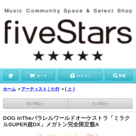
カート
ログイン
検索
ホーム
＞
アーティスト｜た行
＞
[ と ]
前の商品へ
次の商品へ
DOG inTheパラレルワールドオーケストラ「ミラク
ルSUPER超DX」メガトン完全限定盤A