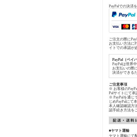
PayPalでの決
ご注文の際にPa
お支払い方法にPa
イトでの承認が
PayPal（ペ
PayPalは
お支払いの際
決済ができる
ご注意事項
※ お客様のPay
Palサイトにて
※ PayPalを
じめPayPal
本人確認確認方法
認手続き方法を
■ヤマト運輸
ヤマト運輸にて