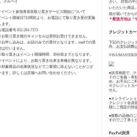
y、メルペイ
さい。 封筒の
いただいた商品
⚪︎イベント参加券直前取り置きサービス開始について
留が届いてから
イベント開催日7日間前より、お電話にて取り置き受付実施
＊配送方法は「
します。
お電話番号 052-261-7373
クレジットカード決
※お取り置き後のキャンセルは原則お受けできません。
※お申し込みは、お話のみでの受付となります。mailでの受
下記のクレジッ
尚、お支払回数
付は行いません。
※取り置きはイベント開場時間、30分前までとなります。
VISA/MASTER/D
※イベントにより、お取り置き出来る券種が異なります。
※対象商品の在庫状況などでご要望に添えないことがござ
います。詳しくは店舗へお問い合わせください。
●決済画面で、
ドのご名義・有
め、お手元にご
※クレジットカ
せん。
●オンラインシ
クレジット会員
様にご指定の預
●複数の品物の
すのでご了承く
PayPal決済