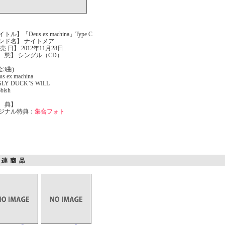
トル】「Deus ex machina」Type C
ンド名】 ナイトメア
売 日】 2012年11月28日
 態】 シングル（CD）
全3曲)
us ex machina
GLY DUCK’S WILL
bbish
 典】
ジナル特典：
集合フォト