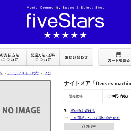
ム
アーティスト｜な行
[ な ]
＞
＞
ナイトメア「Deus ex machin
販売価格
1,320円(内税)
買い物を続ける
この商品について問い合わせる
品切れ中