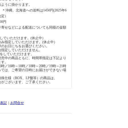
のように掛かります。
円 ＊沖縄、北海道への送料は1450円(2025年6
改定）
00円
り寄せなどによる配送についても同様の金額
していただけます。(休止中）
のみ指定していただけます。(休止中）
降のお日にちをお選びください。
は指定していただけません。
定をしていただけます。
発売中の商品ともに、時間帯指定は下記より
ます。
6時／16時～18時／18時～20時／19時～21時
っては、ご希望の日時にお届けができない場
。
殊仕様（BOX、LP盤等）の商品は、
合がございます、ご了承ください。
表記
｜
お問合せ