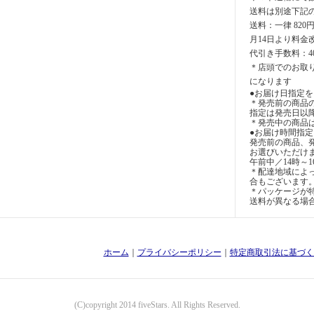
送料は別途下記
送料：一律 820
月14日より料金
代引き手数料：4
＊店頭でのお取
になります
●お届け日指定を
＊発売前の商品
指定は発売日以
＊発売中の商品
●お届け時間指
発売前の商品、
お選びいただけ
午前中／14時～1
＊配達地域によ
合もございます
＊パッケージが特
送料が異なる場
ホーム
｜
プライバシーポリシー
｜
特定商取引法に基づく
(C)copyright 2014 fiveStars. All Rights Reserved.