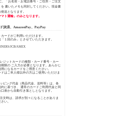
中に、「お名前・お電話番号・ご住所・ご注文
」を 書いたメモも同封してください。現金書
の発送となります。
ヤマト運輸」のみとなります。
済、AmazonPay、PayPay
トカードがご利用いただけます。
は「１回のみ」とさせていただきます。
INERS/JCB/AMEX
クレジットカードの種類・カード番号・カー
効期限の ご入力が必要となります。あらかじ
利用になるカードをご用意ください。
ードはご本人様以外の方はご使用いただけま
ョッピング代金（商品代金、送料等）は、各
規約に基づき、 通常のカードご利用代金と同
金口座から自動引き落としとなります。
ご注文時は、請求が別々になることがありま
ださい。