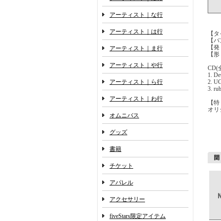
アーティスト｜な行
アーティスト｜は行
【タイ
【バ
【発 
アーティスト｜ま行
【形
アーティスト｜や行
CD(
1. De
アーティスト｜ら行
2. U
3. ru
アーティスト｜わ行
【特
オリ
オムニバス
グッズ
書籍
チケット
アパレル
アクセサリー
fiveStars限定アイテム