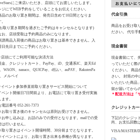
fiveStarsにご来店いただき、店頭にてお渡しいたします。
レジにてWEB予約をしていることをお伝えください。
代金引換
商品のお取り置き期間は、発売日含めて10日間となりま
す。
商品をお受け取
(お取り置き期間を過ぎたご予約はキャンセルとなります)
ださい。 代引手
なお、店頭受取は予約商品のみになります。
新譜商品入荷後の商品はお取り置きは基本できません。入
現金書留
荷日先日までにご予約ください。
⚪︎店頭にてご利用可能な決済方法
現金書留にて、先に
現金、クレジットカート、PayPay、iD、交通系IC、楽天Ed
っていただく際
y、WAON、nanaco、QUICPay、d払い、auPAY、RakutenPa
ください。 商
y、メルペイ
さい。 封筒の
いただいた商品
⚪︎イベント参加券直前取り置きサービス開始について
留が届いてから
イベント開催日7日間前より、お電話にて取り置き受付実施
＊配送方法は「
します。
お電話番号 052-261-7373
クレジットカード決
※お取り置き後のキャンセルは原則お受けできません。
※お申し込みは、お話のみでの受付となります。mailでの受
下記のクレジッ
尚、お支払回数
付は行いません。
※取り置きはイベント開場時間、30分前までとなります。
VISA/MASTER/D
※イベントにより、お取り置き出来る券種が異なります。