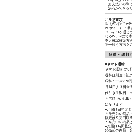
PayPalは
お支払いの際
決済ができる
ご注意事項
※ お客様のPay
Palサイトにて
※ PayPalを
じめPayPal
本人確認確認方法
認手続き方法を
■ヤマト運輸
ヤマト運輸にて
送料は別途下記
送料：一律 820
月14日より料金
代引き手数料：4
＊店頭でのお取
になります
●お届け日指定を
＊発売前の商品
指定は発売日以
＊発売中の商品
●お届け時間指
発売前の商品、