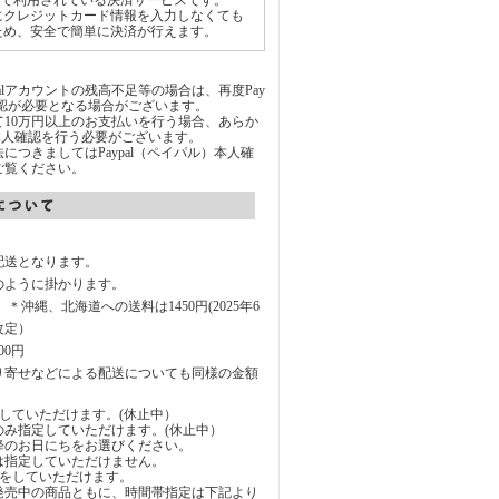
世界中で利用されている決済サービスです。
にクレジットカード情報を入力しなくても
ため、安全で簡単に決済が行えます。
Palアカウントの残高不足等の場合は、再度Pay
承認が必要となる場合がございます。
通じて10万円以上のお支払いを行う場合、あらか
にて本人確認を行う必要がございます。
につきましてはPaypal（ペイパル）本人確
ご覧ください。
配送となります。
のように掛かります。
円 ＊沖縄、北海道への送料は1450円(2025年6
改定）
00円
り寄せなどによる配送についても同様の金額
していただけます。(休止中）
のみ指定していただけます。(休止中）
降のお日にちをお選びください。
は指定していただけません。
定をしていただけます。
発売中の商品ともに、時間帯指定は下記より