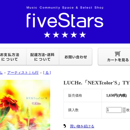
ム
アーティスト｜ら行
[ る ]
＞
＞
LUCHe.「NEXTcolor'S」TY
販売価格
1,650円(内税)
購入数
枚
買い物を続ける