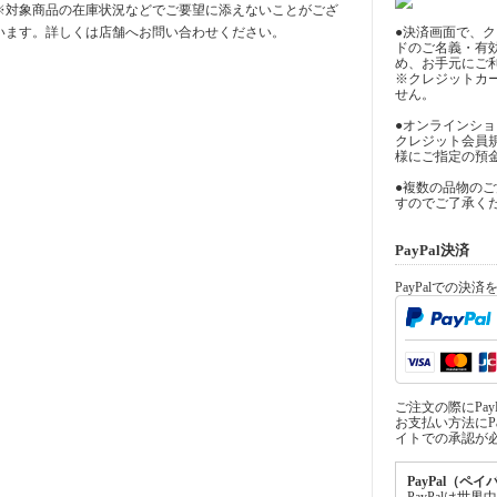
※対象商品の在庫状況などでご要望に添えないことがござ
います。詳しくは店舗へお問い合わせください。
●決済画面で、
ドのご名義・有
め、お手元にご
※クレジットカ
せん。
●オンラインシ
クレジット会員
様にご指定の預
●複数の品物の
すのでご了承く
PayPal決済
PayPalでの決
ご注文の際にPa
お支払い方法にPa
イトでの承認が
PayPal（ペ