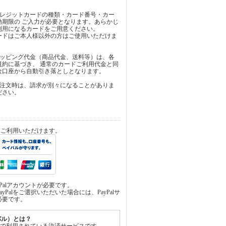
クレジットカードの種類・カード番号・カー
効期限の ご入力が必要となります。あらかじ
利用になるカードをご用意ください。
ードはご本人様以外の方はご使用いただけま
ョッピング代金（商品代金、送料等）は、各
規約に基づき、 通常のカードご利用代金と同
金口座から自動引き落としとなります。
ご注文時は、請求が別々になることがありま
ださい。
済をご利用いただけます。
yPalアカウントが必要です。
yPalをご選択いただいた場合には、PayPalサ
必要です。
イパル）とは？