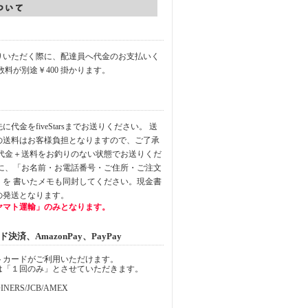
りいただく際に、配達員へ代金のお支払いく
数料が別途￥400 掛かります。
代金をfiveStarsまでお送りください。 送
の送料はお客様負担となりますので、ご了承
品代金＋送料をお釣りのない状態でお送りくだ
中に、「お名前・お電話番号・ご住所・ご注文
」を 書いたメモも同封してください。現金書
の発送となります。
ヤマト運輸」のみとなります。
済、AmazonPay、PayPay
トカードがご利用いただけます。
は「１回のみ」とさせていただきます。
INERS/JCB/AMEX