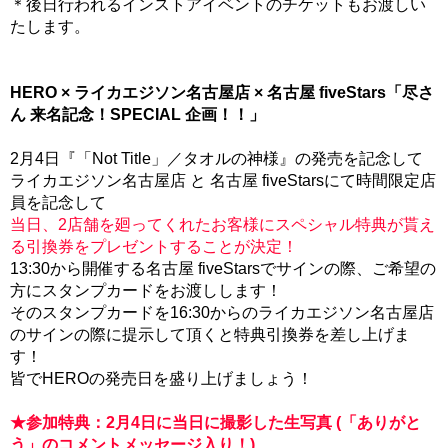
＊後日行われるインストアイベントのチケットもお渡しい
たします。
HERO × ライカエジソン名古屋店 × 名古屋 fiveStars「尽さ
ん 来名記念！SPECIAL 企画！！」
2月4日『「Not Title」／タオルの神様』の発売を記念して
ライカエジソン名古屋店 と 名古屋 fiveStarsにて時間限定店
員を記念して
当日、2店舗を廻ってくれたお客様にスペシャル特典が貰え
る引換券をプレゼントすることが決定！
13:30から開催する名古屋 fiveStarsでサインの際、ご希望の
方にスタンプカードをお渡しします！
そのスタンプカードを16:30からのライカエジソン名古屋店
のサインの際に提示して頂くと特典引換券を差し上げま
す！
皆でHEROの発売日を盛り上げましょう！
★参加特典：2月4日に当日に撮影した生写真 (「ありがと
う」のコメントメッセージ入り！)