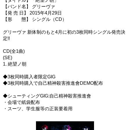
【タイトル】「絶望ノ朝」
【バンド名】 グリーヴァ
【発 売 日】 2015年4月29日
【形 態】 シングル（CD）
グリーヴァ 新体制のもと4月に初の3枚同時シングル発売決
定!!
CD(全1曲)
(SE)
1. 絶望ノ朝
◆3枚同時購入者限定GIG
◆3枚同時購入で自己精神殺害推進會DEMO配布
◆シューティングGIG:自己精神殺害推進會
・会場で紙袋配布
・スーツ、学生服等の正装要着用