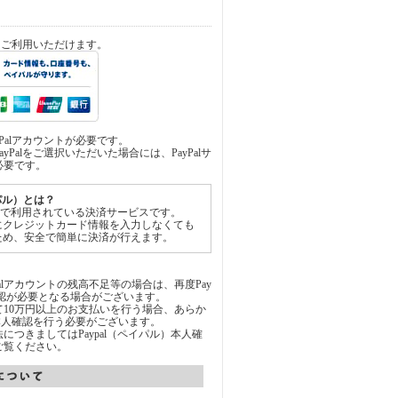
済をご利用いただけます。
yPalアカウントが必要です。
yPalをご選択いただいた場合には、PayPalサ
必要です。
イパル）とは？
世界中で利用されている決済サービスです。
にクレジットカード情報を入力しなくても
ため、安全で簡単に決済が行えます。
Palアカウントの残高不足等の場合は、再度Pay
承認が必要となる場合がございます。
通じて10万円以上のお支払いを行う場合、あらか
にて本人確認を行う必要がございます。
につきましてはPaypal（ペイパル）本人確
ご覧ください。