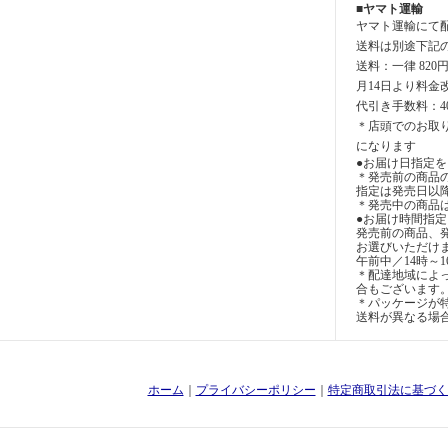
■ヤマト運輸
ヤマト運輸にて
送料は別途下記
送料：一律 820
月14日より料金
代引き手数料：4
＊店頭でのお取
になります
●お届け日指定を
＊発売前の商品
指定は発売日以
＊発売中の商品
●お届け時間指
発売前の商品、
お選びいただけ
午前中／14時～1
＊配達地域によ
合もございます
＊パッケージが特
送料が異なる場
ホーム
｜
プライバシーポリシー
｜
特定商取引法に基づく