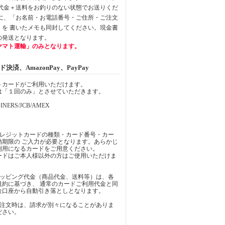
品代金＋送料をお釣りのない状態でお送りくだ
中に、「お名前・お電話番号・ご住所・ご注文
」を 書いたメモも同封してください。現金書
の発送となります。
ヤマト運輸」のみとなります。
済、AmazonPay、PayPay
トカードがご利用いただけます。
は「１回のみ」とさせていただきます。
INERS/JCB/AMEX
クレジットカードの種類・カード番号・カー
効期限の ご入力が必要となります。あらかじ
利用になるカードをご用意ください。
ードはご本人様以外の方はご使用いただけま
ョッピング代金（商品代金、送料等）は、各
規約に基づき、 通常のカードご利用代金と同
金口座から自動引き落としとなります。
ご注文時は、請求が別々になることがありま
ださい。