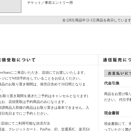
チケット／事前エントリー用
全 [283] 商品中 [1-12] 商品を表示していま
fiveStarsにご来店いただき、店頭にてお渡しいたします。
レジにてWEB予約をしていることをお伝えください。
代金引換
商品のお取り置き期間は、発売日含めて10日間となりま
す。
商品をお受け取
(お取り置き期間を過ぎたご予約はキャンセルとなります)
ださい。 代引手
なお、店頭受取は予約商品のみになります。
新譜商品入荷後の商品はお取り置きは基本できません。入
現金書留
荷日先日までにご予約ください。
⚪︎店頭にてご利用可能な決済方法
現金書留にて、先に
現金、クレジットカート、PayPay、iD、交通系IC、楽天Ed
っていただく際