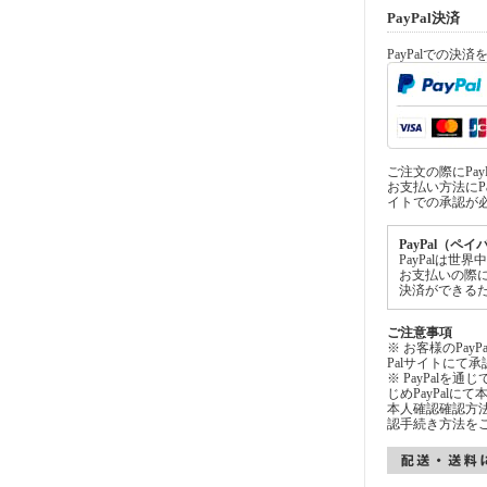
PayPal決済
PayPalでの決
ご注文の際にPa
お支払い方法にPa
イトでの承認が
PayPal（ペ
PayPalは
お支払いの際
決済ができる
ご注意事項
※ お客様のPay
Palサイトにて
※ PayPalを
じめPayPal
本人確認確認方法
認手続き方法を