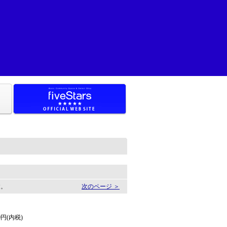
す。
次のページ ＞
00円(内税)