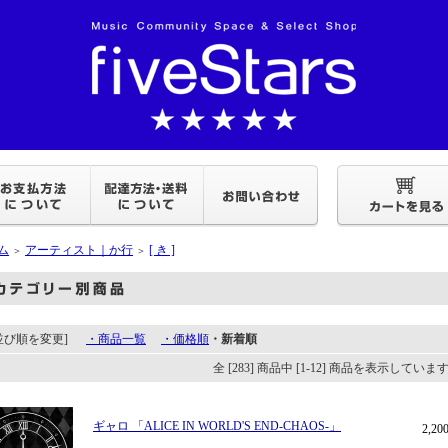
ム
アーティスト｜か行
[ き ]
＞
＞
[並び順を変更]
・商品一覧
・価格順
・新着順
全 [283] 商品中 [1-12] 商品を表示していま
ギャロ 「ALICE IN WORLD'S END-CHAOS-」
2,2