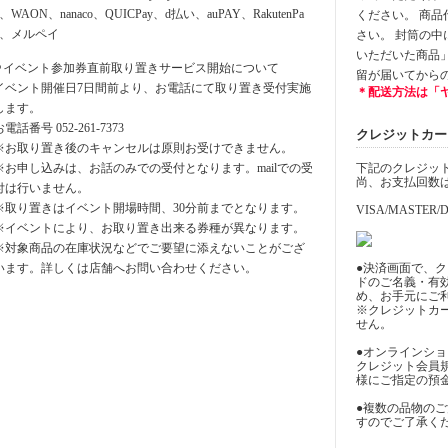
y、WAON、nanaco、QUICPay、d払い、auPAY、RakutenPa
ください。 商
y、メルペイ
さい。 封筒の
いただいた商品
⚪︎イベント参加券直前取り置きサービス開始について
留が届いてから
イベント開催日7日間前より、お電話にて取り置き受付実施
＊配送方法は「
します。
お電話番号 052-261-7373
クレジットカード決
※お取り置き後のキャンセルは原則お受けできません。
※お申し込みは、お話のみでの受付となります。mailでの受
下記のクレジッ
尚、お支払回数
付は行いません。
※取り置きはイベント開場時間、30分前までとなります。
VISA/MASTER/D
※イベントにより、お取り置き出来る券種が異なります。
※対象商品の在庫状況などでご要望に添えないことがござ
います。詳しくは店舗へお問い合わせください。
●決済画面で、
ドのご名義・有
め、お手元にご
※クレジットカ
せん。
●オンラインシ
クレジット会員
様にご指定の預
●複数の品物の
すのでご了承く