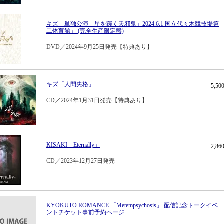
キズ「単独公演「星を踠く天邪鬼」2024.6.1 国立代々木競技場第
二体育館」 (完全生産限定盤)
DVD／2024年9月25日発売【特典あり】
キズ「人間失格」
5,5
CD／2024年1月31日発売【特典あり】
KISAKI「Eternally」
2,8
CD／2023年12月27日発売
KYOKUTO ROMANCE 「Metempsychosis」 配信記念トークイベ
ントチケット事前予約ページ