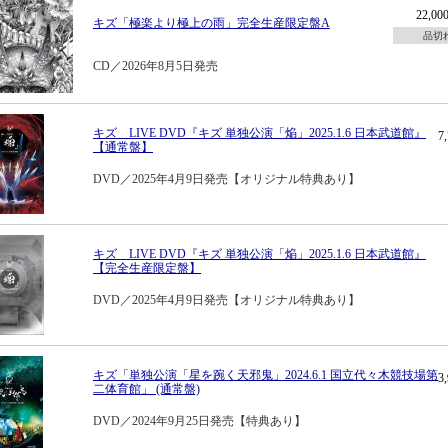
22,0
キズ「極楽より極上の雨」完全生産限定盤A
品切
CD／2026年8月5日発売
キズ LIVE DVD『キズ 単独公演「焔」2025.1.6 日本武道館』
7
【通常盤】
DVD／2025年4月9日発売【オリジナル特典あり】
キズ LIVE DVD『キズ 単独公演「焔」2025.1.6 日本武道館』
【完全生産限定盤】
DVD／2025年4月9日発売【オリジナル特典あり】
キズ「単独公演「星を踠く天邪鬼」2024.6.1 国立代々木競技場第
3
二体育館」 (通常盤)
DVD／2024年9月25日発売【特典あり】