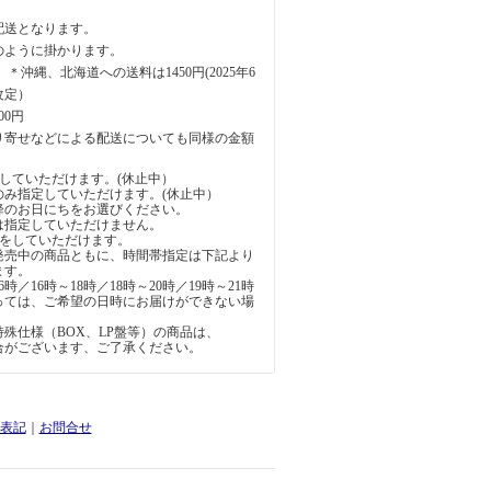
配送となります。
のように掛かります。
円 ＊沖縄、北海道への送料は1450円(2025年6
改定）
00円
り寄せなどによる配送についても同様の金額
していただけます。(休止中）
のみ指定していただけます。(休止中）
降のお日にちをお選びください。
は指定していただけません。
定をしていただけます。
発売中の商品ともに、時間帯指定は下記より
ます。
6時／16時～18時／18時～20時／19時～21時
っては、ご希望の日時にお届けができない場
。
殊仕様（BOX、LP盤等）の商品は、
合がございます、ご了承ください。
表記
｜
お問合せ